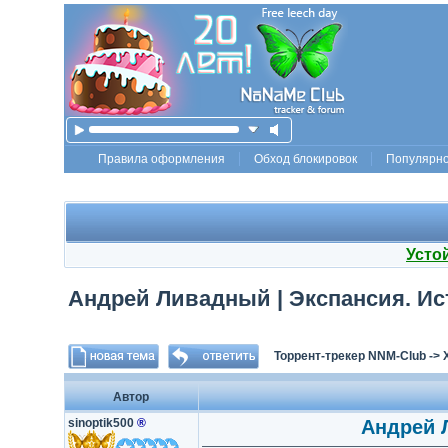
Правила оформления
Обход блокировок
Популярн
Усто
Андрей Ливадный | Экспансия. Ист
Торрент-трекер NNM-Club
->
Автор
sinoptik500
®
Андрей Л