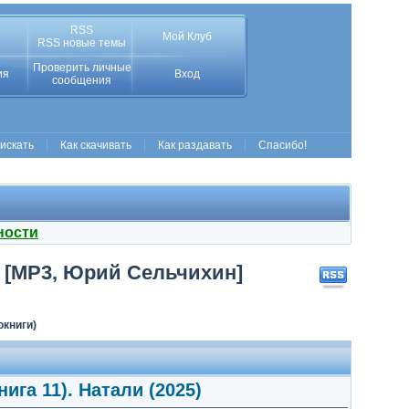
RSS
Мой Клуб
RSS новые темы
Проверить личные
ия
Вход
сообщения
 искать
Как скачивать
Как раздавать
Спасибо!
ности
) [MP3, Юрий Сельчихин]
окниги)
ига 11). Натали (2025)