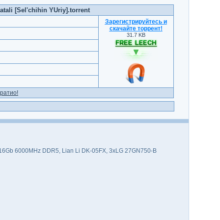
ali [Sel'chihin YUriy].torrent
Зарегистрируйтесь и
скачайте торрент
!
31.7 KB
ратио!
 2x16Gb 6000MHz DDR5, Lian Li DK-05FX, 3xLG 27GN750-B