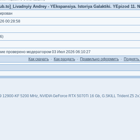
b.to]_Livadnyiy Andrey - YEkspansiya. Istoriya Galaktiki. YEpizod 11. Nat
ирован
26 00:28:58
6
)
е проверено модератором 03 Июл 2026 06:10:27
Как cкачать
·
Как раздать
·
Правильно оформить
·
Поднять 
 i9 12900-KF 5200 MHz, NVIDIA GeForce RTX 5070Ti 16 Gb, G.SKILL Trident Z5