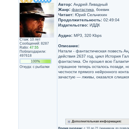
Автор:
Андрей Ливадный
Жанр:
фантастика
, боевик
Читает:
Юрий Сельчихин
Продолжительность:
02:49:04
Издательство:
ИДДК
Аудио:
MP3, 320 Kbps
Стаж: 10 лет
Сообщений: 8287
Описание:
Ratio:
47.55
Натали - фантастическая повесть А
Поблагодарили:
497618
действия 2637 год, цикл История Гал
фантастика. Он прошел всю Галактич
100%
страшное теперь осталось позади, н
Откуда: с рыбалки
честности прямого нейронного контак
зачастую — лживы, оказался слишко
Дополнительная информация:
Время раздачи:
с 10 до 21 (минимум до появл