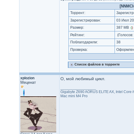
[NNMClu
Торрент:
Зарегистр
Зарегистрирован:
03 Июл 20
Размер:
387 MB
(
)
Рейтинг:
(Голосов:
Поблагодарили:
38
Проверка:
Оформлени
Список файлов в торренте
xplozion
О, мой любимый цикл.
Меценат
_________________
Gigabyte Z690 AORUS ELITE AX, Intel Core
Mac mini M4 Pro