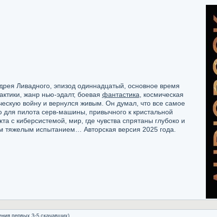
ндрея Ливадного, эпизод одиннадцатый, основное время
актики, жанр нью-эдалт, боевая
фантастика
, космическая
ескую войну и вернулся живым. Он думал, что все самое
о для пилота серв-машины, привычного к кристальной
та с киберсистемой, мир, где чувства спрятаны глубоко и
м тяжелым испытанием… Авторская версия 2025 года.
ения первых 3-5 скачавших)