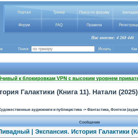
Портал
Трекер
Поиск по форуму
Закладки
Форум
FAQ
Правила
Регистрац
Нас вместе: 4 268 446
ое
Поиск :
Как
йчивый к блокировкам VPN с высоким уровнем приват
ория Галактики (Книга 11). Натали (2025
Художественные аудиокниги и публицистика
->
Фантастика, Фэнтези (ауди
Сообщение
ивадный | Экспансия. История Галактики (Кн