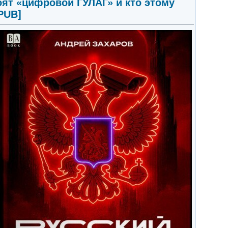
оят «цифровой ГУЛАГ» и кто этому
EPUB]