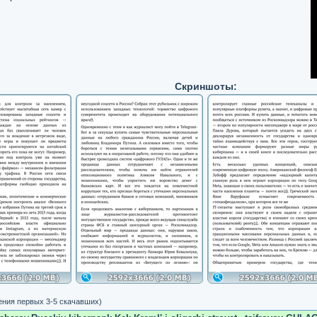
Скриншоты:
ения первых 3-5 скачавших)