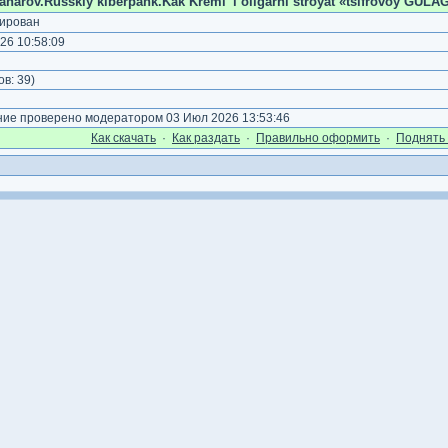
arov.Russkiy kiberpank.Kak Kreml' i oligarhi stroyat «tsifrovoy GULAG»
ирован
26 10:58:09
)
ов:
39
)
е проверено модератором 03 Июл 2026 13:53:46
Как cкачать
·
Как раздать
·
Правильно оформить
·
Поднять 