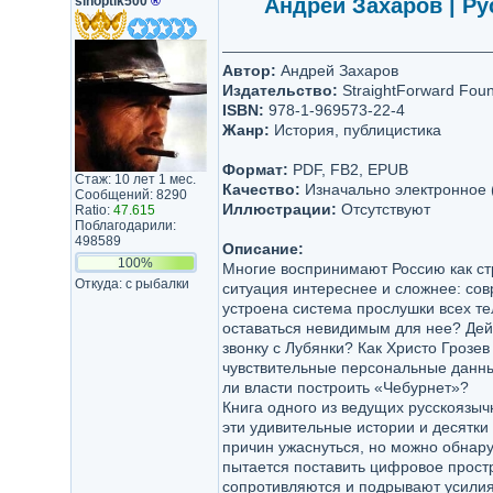
sinoptik500
®
Андрей Захаров | Ру
Автор:
Андрей Захаров
Издательство:
StraightForward Foun
ISBN:
978-1-969573-22-4
Жанр:
История, публицистика
Формат:
PDF, FB2, EPUB
Стаж: 10 лет 1 мес.
Качество:
Изначально электронное 
Сообщений: 8290
Иллюстрации:
Отсутствуют
Ratio:
47.615
Поблагодарили:
498589
Описание:
100%
Многие воспринимают Россию как с
Откуда: с рыбалки
ситуация интереснее и сложнее: со
устроена система прослушки всех т
оставаться невидимым для нее? Дейс
звонку с Лубянки? Как Христо Грозе
чувствительные персональные данны
ли власти построить «Чебурнет»?
Книга одного из ведущих русскоязы
эти удивительные истории и десятки
причин ужаснуться, но можно обнару
пытается поставить цифровое прост
сопротивляются и подрывают усилия