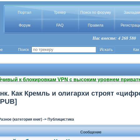
Портал
Трекер
Поиск по форуму
Закладки
Форум
FAQ
Правила
Регистрац
Нас вместе: 4 268 580
ое
Поиск :
Как
йчивый к блокировкам VPN с высоким уровнем приват
нк. Как Кремль и олигархи строят «цифр
EPUB]
Разное (категория книг)
->
Публицистика
Сообщение