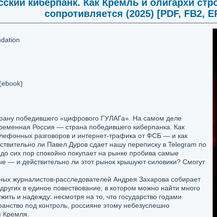
сский киберпанк. Как Кремль и олигархи стр
сопротивляется (2025) [PDF, FB2, 
dation
(ebook)
трану победившего «цифрового ГУЛАГа». На самом деле
временная Россия — страна победившего киберпанка. Как
елефонных разговоров и интернет-трафика от ФСБ — и как
твительно ли Павел Дуров сдает нашу переписку в Telegram по
в до сих пор спокойно покупает на рынке пробива самые
е — и действительно ли этот рынок крышуют силовики? Смогут
чных журналистов-расследователей Андрея Захарова собирает
 других в единое повествование, в котором можно найти много
жить и надежду: несмотря на то, что государство годами
ранство под контроль, россияне этому небезуспешно
 Кремля.