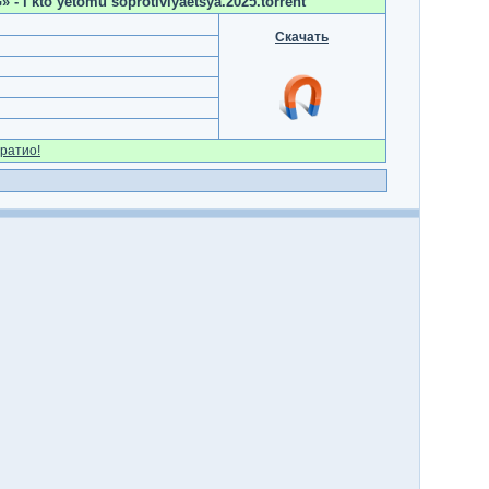
 - i kto yetomu soprotivlyaetsya.2025.torrent
Скачать
ратио!