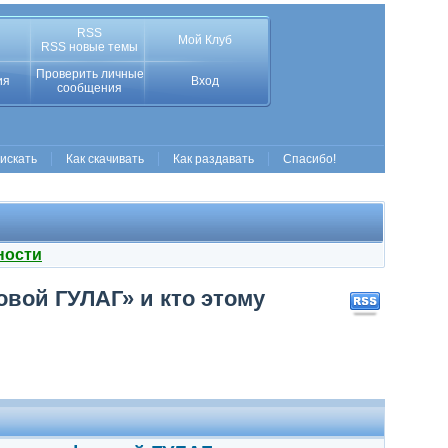
RSS
Мой Клуб
RSS новые темы
Проверить личные
ия
Вход
сообщения
 искать
Как скачивать
Как раздавать
Спасибо!
ности
овой ГУЛАГ» и кто этому