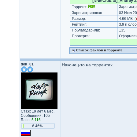
[NNMClub.to]_Andrey Zah
Зарегистр
Торрент:
Зарегистрирован:
03 Июл 20
Размер:
4.66 MB
(
Рейтинг:
3.9
(Голос
Поблагодарили:
135
Проверка:
Оформлени
Список файлов в торренте
dok_01
Наконец-то на торрентах.
Стаж: 19 лет 6 мес.
Сообщений: 105
Ratio:
5.116
6.46%