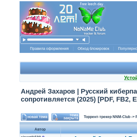
Правила оформления
Обход блокировок
Популярн
Усто
Андрей Захаров | Русский киберпа
сопротивляется (2025) [PDF, FB2, 
Торрент-трекер NNM-Club
->
Автор