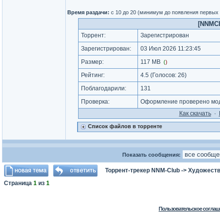
Время раздачи:
с 10 до 20 (минимум до появления первых
[NNMClu
Торрент:
Зарегистрирован
Зарегистрирован:
03 Июл 2026 11:23:45
Размер:
117 MB
(
)
Рейтинг:
4.5
(Голосов:
26
)
Поблагодарили:
131
Проверка:
Оформление проверено мод
Как cкачать
·
Список файлов в торренте
Показать сообщения:
Торрент-трекер NNM-Club
->
Художеств
Страница
1
из
1
Пользовательское соглаш