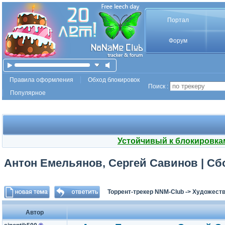
Портал
Форум
Правила оформления
Обход блокировок
Поиск :
Популярное
Устойчивый к блокировка
Антон Емельянов, Сергей Савинов | Сбор
Торрент-трекер NNM-Club
->
Художеств
Автор