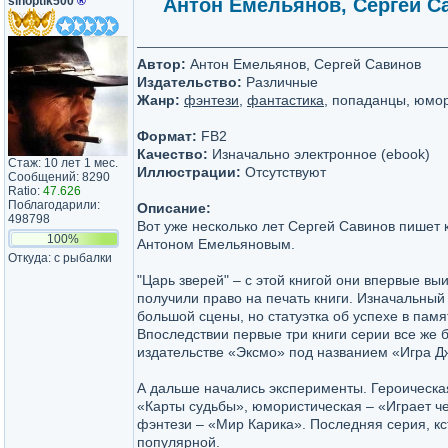
sinoptik500
®
Антон Емельянов, Сергей Са
Автор:
Антон Емельянов, Сергей Савинов
Издательство:
Различные
Жанр:
фэнтези
,
фантастика
, попаданцы, юмо
Формат:
FB2
Качество:
Изначально электронное (ebook)
Стаж: 10 лет 1 мес.
Иллюстрации:
Отсутствуют
Сообщений: 8290
Ratio:
47.626
Поблагодарили:
Описание:
498798
Вот уже несколько лет Сергей Савинов пишет к
100%
Антоном Емельяновым.
Откуда: с рыбалки
"Царь зверей" – с этой книгой они впервые вы
получили право на печать книги. Изначальный
большой сцены, но статуэтка об успехе в памя
Впоследствии первые три книги серии все же 
издательстве «Эксмо» под названием «Игра Д
А дальше начались эксперименты. Героическа
«Карты судьбы», юмористическая – «Играет ч
фэнтези – «Мир Карика». Последняя серия, кс
популярной.