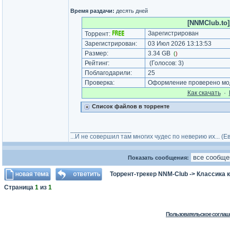
Время раздачи:
десять дней
[NNMClub.to]
Зарегистрирован
Торрент:
Зарегистрирован:
03 Июл 2026 13:13:53
Размер:
3.34 GB
(
)
Рейтинг:
(Голосов:
3
)
Поблагодарили:
25
Проверка:
Оформление проверено мод
Как cкачать
·
Список файлов в торренте
_________________
...И не совершил там многих чудес по неверию их... (
Показать сообщения:
Торрент-трекер NNM-Club
->
Классика 
Страница
1
из
1
Пользовательское соглаш