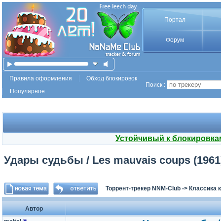
Портал
Форум
Правила оформления
Обход блокировок
Поиск :
Популярное
Устойчивый к блокировка
Удары судьбы / Les mauvais coups (1961)
Торрент-трекер NNM-Club
->
Классика 
Автор