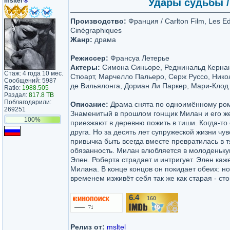
msltel
®
Удары судьбы / 
Производство:
Франция / Carlton Film, Les Ed
Cinégraphiques
Жанр:
драма
Режиссер:
Франсуа Летерье
Актеры:
Симона Синьоре, Реджинальд Кернан
Стаж: 4 года 10 мес.
Стюарт, Марчелло Пальеро, Серж Руссо, Нико
Сообщений: 5987
де Вильялонга, Дориан Ли Паркер, Мари-Клод
Ratio:
1988.505
Раздал:
817.8 TB
Поблагодарили:
Описание:
Драма снята по одноимённому ром
269251
Знаменитый в прошлом гонщик Милан и его ж
100%
приезжают в деревню пожить в тиши. Когда-то
друга. Но за десять лет супружеской жизни чув
привычка быть всегда вместе превратилась в 
обязанность. Милан влюбляется в молоденьку
Элен. Роберта страдает и интригует. Элен каж
Милана. В конце концов он покидает обеих: н
временем изживёт себя так же как старая - сто
6.4
160
/10
Релиз от:
msltel