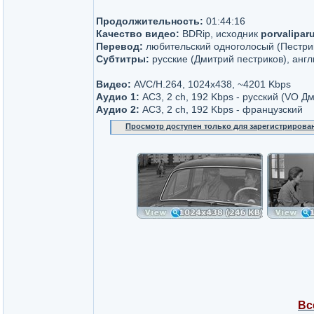
Продолжительность:
01:44:16
Качество видео:
BDRip, исходник
porvalipar
Перевод:
любительский одноголосый (Пестри
Субтитры:
русские (Дмитрий пестриков), анг
Видео:
AVC/H.264, 1024x438, ~4201 Kbps
Аудио 1:
AC3, 2 ch, 192 Kbps - русский (VO Д
Аудио 2:
AC3, 2 ch, 192 Kbps - французский
Просмотр доступен только для зарегистрирова
Вс