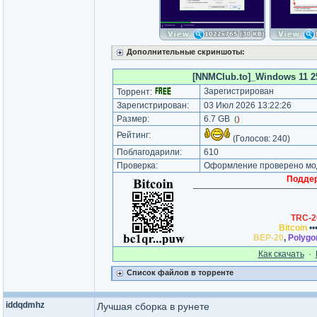
Дополнительные скриншоты:
[NNMClub.to]_Windows 11 25H
Зарегистрирован
Торрент:
Зарегистрирован:
03 Июл 2026 13:22:26
Размер:
6.7 GB
(
)
Рейтинг:
(Голосов:
240
)
Поблагодарили:
610
Проверка:
Оформление проверено мод
Поддер
TRC-2
Bitcoin
••
BEP-20
,
Polygo
Как cкачать
·
Список файлов в торренте
iddqdmhz
Лучшая сборка в рунете