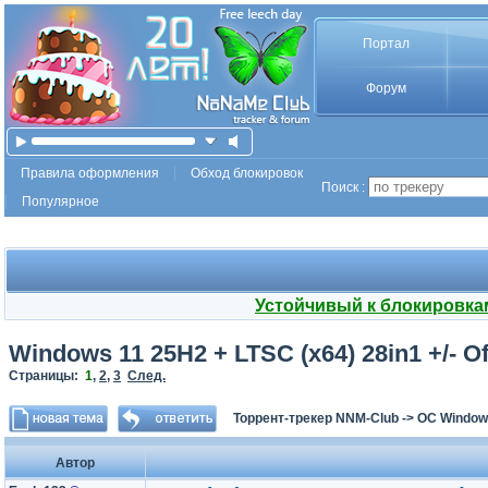
Портал
Форум
Правила оформления
Обход блокировок
Поиск :
Популярное
Устойчивый к блокировка
Windows 11 25H2 + LTSC (x64) 28in1 +/- Of
Страницы:
1
,
2
,
3
След.
Торрент-трекер NNM-Club
->
ОС Window
Автор