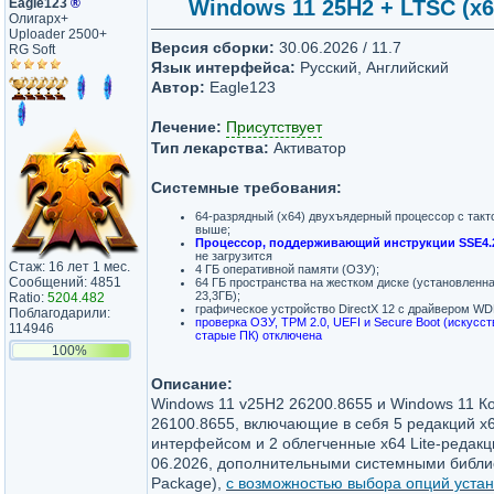
Eagle123
®
Windows 11 25H2 + LTSC (x64)
Олигарх+
Uploader 2500+
Версия сборки:
30.06.2026 / 11.7
RG Soft
Язык интерфейса:
Русский, Английский
Автор:
Eagle123
Лечение:
Присутствует
Тип лекарства:
Активатор
Системные требования:
64-разрядный (x64) двухъядерный процессор с такто
выше;
Процессор, поддерживающий инструкции SSE4.
не загрузится
Стаж: 16 лет 1 мес.
4 ГБ оперативной памяти (ОЗУ);
Сообщений: 4851
64 ГБ пространства на жестком диске (установленна
23,3ГБ);
Ratio:
5204.482
графическое устройство DirectX 12 с драйвером W
Поблагодарили:
проверка ОЗУ, TPM 2.0, UEFI и Secure Boot (искусс
114946
старые ПК) отключена
100%
Описание:
Windows 11 v25H2 26200.8655 и Windows 11 
26100.8655, включающие в себя 5 редакций x6
интерфейсом и 2 облегченные x64 Lite-редакц
06.2026, дополнительными системными библиот
Package),
с возможностью выбора опций устан