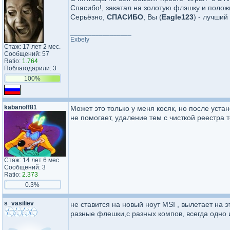
Спасибо!, закатал на золотую флэшку и положи
Серьёзно,
СПАСИБО
, Вы (
Eagle123
) - лучший 
_________________
Exbely
Стаж: 17 лет 2 мес.
Сообщений: 57
Ratio:
1.764
Поблагодарили: 3
100%
kabanoff81
Может это только у меня косяк, но после устан
не помогает, удаление тем с чисткой реестра 
Стаж: 14 лет 6 мес.
Сообщений: 3
Ratio:
2.373
0.3%
s_vasiliev
не ставится на новый ноут MSI , вылетает на
разные флешки,с разных компов, всегда одно 