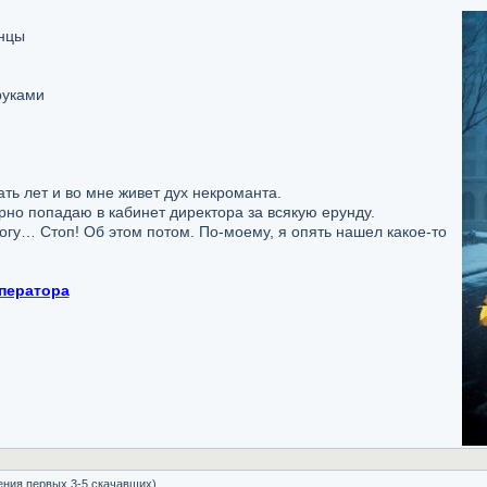
анцы
руками
ь лет и во мне живет дух некроманта.
рно попадаю в кабинет директора за всякую ерунду.
гу… Стоп! Об этом потом. По-моему, я опять нашел какое-то
ператора
ения первых 3-5 скачавших)