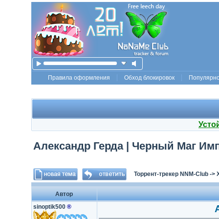
Правила оформления
Обход блокировок
Популярн
Усто
Александр Герда | Черный Маг Импе
Торрент-трекер NNM-Club
->
Автор
sinoptik500
®