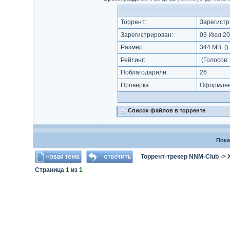
Торрент:
Зарегистр
Зарегистрирован:
03 Июл 20
Размер:
344 MB
(
)
Рейтинг:
(Голосов:
Поблагодарили:
26
Проверка:
Оформлени
Список файлов в торренте
Пока
Торрент-трекер NNM-Club
->
Страница
1
из
1