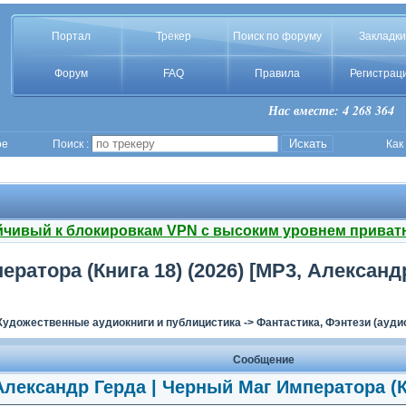
Портал
Трекер
Поиск по форуму
Закладки
Форум
FAQ
Правила
Регистрац
Нас вместе: 4 268 364
ое
Поиск :
Как
йчивый к блокировкам VPN с высоким уровнем приват
ратора (Книга 18) (2026) [MP3, Алексан
Художественные аудиокниги и публицистика
->
Фантастика, Фэнтези (ауди
Сообщение
Александр Герда | Черный Маг Императора (Кн