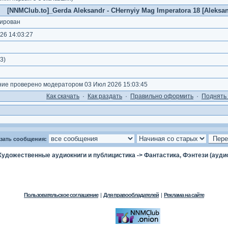
[NNMClub.to]_Gerda Aleksandr - CHernyiy Mag Imperatora 18 [Aleksan
ирован
26 14:03:27
3
)
е проверено модератором 03 Июл 2026 15:03:45
Как cкачать
·
Как раздать
·
Правильно оформить
·
Поднять 
зать сообщения:
Художественные аудиокниги и публицистика
->
Фантастика, Фэнтези (ауди
Пользовательское соглашение
|
Для правообладателей
|
Реклама на сайте