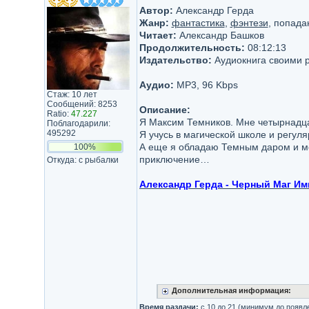
Автор:
Александр Герда
Жанр:
фантастика
,
фэнтези
, попад
Читает:
Александр Башков
Продолжительность:
08:12:13
Издательство:
Аудиокнига своими 
Аудио:
MP3, 96 Kbps
Стаж: 10 лет
Сообщений: 8253
Описание:
Ratio:
47.227
Я Максим Темников. Мне четырнадцат
Поблагодарили:
495292
Я учусь в магической школе и регуля
А еще я обладаю Темным даром и мо
100%
приключение…
Откуда: с рыбалки
Александр Герда - Черный Маг Им
Дополнительная информация:
Время раздачи:
с 10 до 21 (минимум до появл