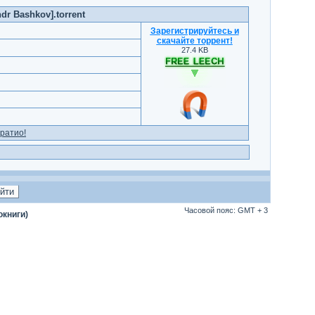
dr Bashkov].torrent
Зарегистрируйтесь и
скачайте торрент
!
27.4 KB
ратио!
Часовой пояс: GMT + 3
окниги)