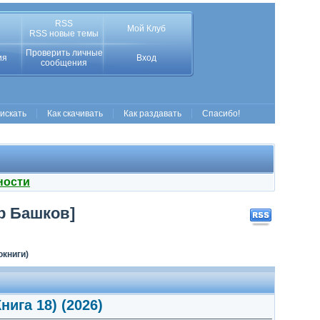
RSS
Мой Клуб
RSS новые темы
Проверить личные
ия
Вход
сообщения
 искать
Как скачивать
Как раздавать
Спасибо!
ности
др Башков]
окниги)
ига 18) (2026)