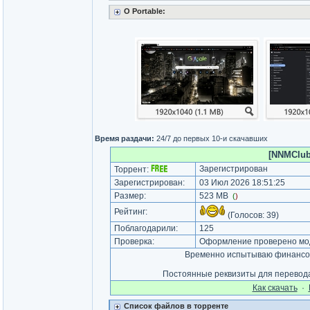
О Portable:
Время раздачи:
24/7 до первых 10-и скачавших
[NNMClub.
Зарегистрирован
Торрент:
Зарегистрирован:
03 Июл 2026 18:51:25
Размер:
523 MB
(
)
Рейтинг:
(Голосов:
39
)
Поблагодарили:
125
Проверка:
Оформление проверено мод
Временно испытываю финансов
Постоянные реквизиты для перевод
Как cкачать
·
Список файлов в торренте