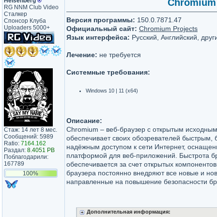
Heisenberg
®
Chromium 1
RG NNM Club Video
Сталкер
Версия программы:
150.0.7871.47
Спонсор Клуба
Uploaders 5000+
Официальный сайт:
Chromium Projects
Язык интерфейса:
Русский, Английский, друг
Лечение:
не требуется
Системные требования:
Windows 10 | 11 (x64)
Описание:
Chromium – веб-браузер с открытым исходным
Стаж: 14 лет 8 мес.
Сообщений: 5989
обеспечивает своих обозревателей быстрым, 
Ratio:
7164.162
надёжным доступом к сети Интернет, оснаще
Раздал:
8.4051 PB
платформой для веб-приложений. Быстрота б
Поблагодарили:
167789
обеспечивается за счет открытых компонентов
браузера постоянно внедряют все новые и но
100%
направленные на повышение безопасности бр
Дополнительная информация: