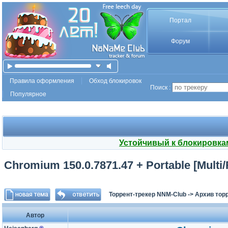
Портал
Форум
Правила оформления
Обход блокировок
Поиск :
Популярное
Устойчивый к блокировка
Chromium 150.0.7871.47 + Portable [Multi/
Торрент-трекер NNM-Club
->
Архив тор
Автор