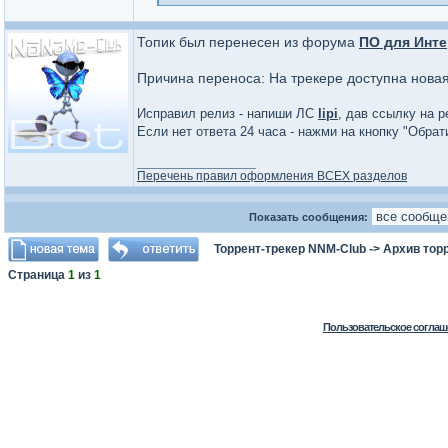
Топик был перенесен из форума
ПО для Инте
Причина переноса: На трекере доступна нова
Исправил релиз - напиши ЛС
lipi
, дав ссылку на р
Если нет ответа 24 часа - нажми на кнопку "Обра
_________________
Перечень правил оформления ВСЕХ разделов
Показать сообщения:
Торрент-трекер NNM-Club
->
Архив тор
Страница
1
из
1
Пользовательское соглаш