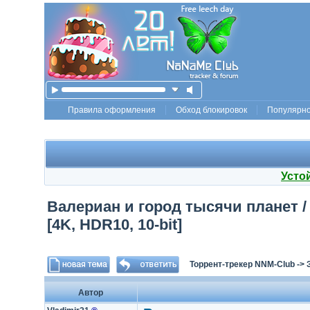
Правила оформления
Обход блокировок
Популярн
Усто
Валериан и город тысячи планет / V
[4K, HDR10, 10-bit]
Торрент-трекер NNM-Club
->
Автор