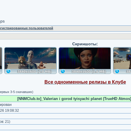
bps
регистрированных пользователей
Скриншоты:
Все одноименные релизы в Клубе
ервых 3-5 скачавших)
[NNMClub.to]_Valerian i gorod tyisyachi planet (TrueHD Atmos)
ирован
26 19:08:32
ов:
21
)