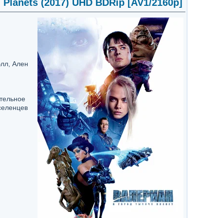
d Planets (2017) UHD BDRip [AV1/2160p]
элл, Ален
ительное
селенцев