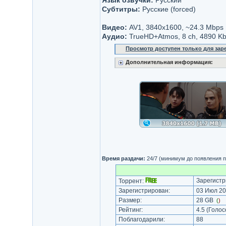
Язык озвучки:
Русский
Субтитры:
Русские (forced)
Видео:
AV1, 3840x1600, ~24.3 Mbps
Аудио:
TrueHD+Atmos, 8 ch, 4890 K
Просмотр доступен только для за
Дополнительная информация:
Время раздачи:
24/7 (минимум до появления п
Зарегистр
Торрент:
Зарегистрирован:
03 Июл 20
Размер:
28 GB
(
)
Рейтинг:
4.5
(Голос
Поблагодарили:
88