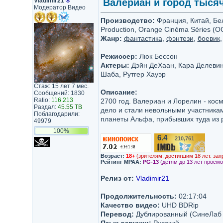
Vladimir21
®
Валериан и город тысячи
Модератор Видео
Производство:
Франция, Китай, Бел
Production, Orange Cinéma Séries (O
Жанр:
фантастика
,
фэнтези
,
боевик
Режиссер:
Люк Бессон
Актеры:
Дэйн ДеХаан, Кара Делевинь
Шаба, Рутгер Хауэр
Стаж: 15 лет 7 мес.
Описание:
Сообщений: 1830
Ratio:
116.213
2700 год. Валериан и Лорелин - кос
Раздал:
45.55 TB
дело и стали невольными участникам
Поблагодарили:
планеты Альфа, прибывших туда из р
49979
100%
6.4
210,761
/10
Возраст:
18+
(зрителям, достигшим 18 лет. зап
Рейтинг MPAA:
PG-13
(детям до 13 лет просмо
Релиз от:
Vladimir21
Продолжительность:
02:17:04
Качество видео:
UHD BDRip
Перевод:
Дублированный (СинеЛаб