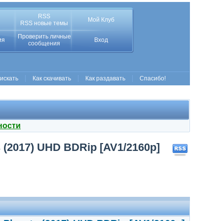
RSS
Мой Клуб
RSS новые темы
Проверить личные
ия
Вход
сообщения
 искать
Как скачивать
Как раздавать
Спасибо!
ности
s (2017) UHD BDRip [AV1/2160p]