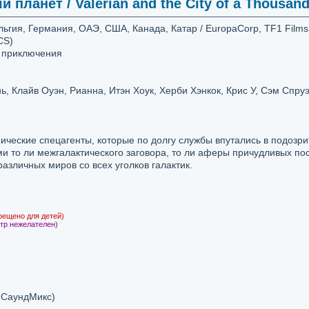
 планет / Valerian and the City of a Thousan
ьгия, Германия, ОАЭ, США, Канада, Катар / EuropaCorp, TF1 Films
CS)
, приключения
, Клайв Оуэн, Рианна, Итэн Хоук, Херби Хэнкок, Крис У, Сэм Спру
мические спецагенты, которые по долгу службы впутались в подозр
и то ли межгалактического заговора, то ли аферы причудливых по
азличных миров со всех уголков галактик.
рещено для детей)
тр нежелателен)
 СаундМикс)