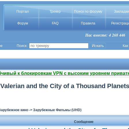
Портал
Трекер
Поиск по форуму
Закладки
Форум
FAQ
Правила
Регистрац
Нас вместе: 4 268 446
ое
Поиск :
Как
йчивый к блокировкам VPN с высоким уровнем приват
alerian and the City of a Thousand Planet
Зарубежное кино
->
Зарубежные Фильмы (UHD)
Сообщение