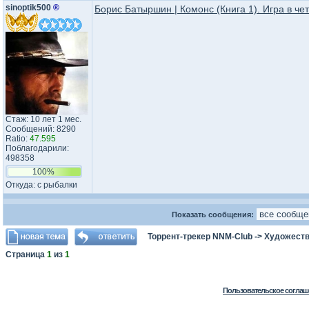
sinoptik500
®
Борис Батыршин | Комонс (Книга 1). Игра в че
Стаж: 10 лет 1 мес.
Сообщений: 8290
Ratio:
47.595
Поблагодарили:
498358
100%
Откуда: с рыбалки
Показать сообщения:
Торрент-трекер NNM-Club
->
Художеств
Страница
1
из
1
Пользовательское соглаш