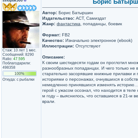
sinoptik500
®
Борис Батыршин
Автор:
Борис Батыршин
Издательство:
АСТ, Самиздат
Жанр:
фантастика
, попаданцы, боевик
Формат:
FB2
Качество:
Изначально электронное (ebook)
Иллюстрации:
Отсутствуют
Стаж: 10 лет 1 мес.
Сообщений: 8290
Описание:
Ratio:
47.595
К своим шестидесяти годам он проглотил множ
Поблагодарили:
498358
разнообразных попаданцах. И чего только не
старательно засорявшие книжные прилавки и 
100%
историями о персонажах, очнувшихся в собств
Откуда: с рыбалки
немедленно принявшихся изменять историю…
герой с ужасом осознал, что находится в теле 
м году – выяснилось, что оставшиеся в 21-м в
врали.