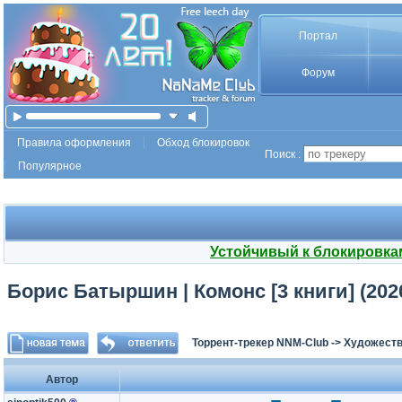
Портал
Форум
Правила оформления
Обход блокировок
Поиск :
Популярное
Устойчивый к блокировка
Борис Батыршин | Комонс [3 книги] (2020
Торрент-трекер NNM-Club
->
Художеств
Автор