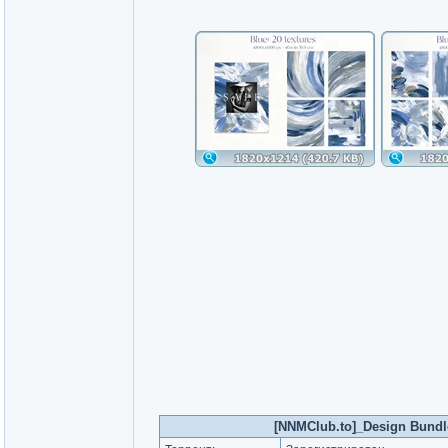
[NNMClub.to]_Design Bundles 