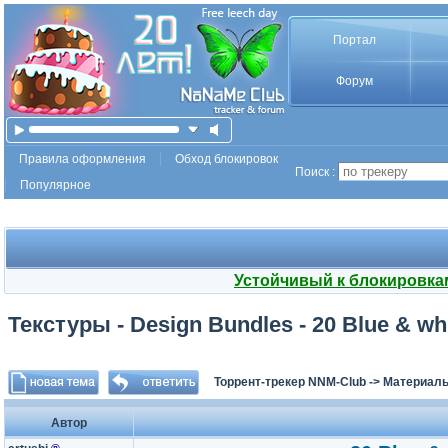
Портал
Форум
Правила оформления
Обход блокировок
Поиск :
Популярное
Устойчивый к блокировка
Текстуры - Design Bundles - 20 Blue & whit
Торрент-трекер NNM-Club
->
Материалы
Автор