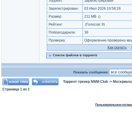
Торрент:
Зарегистрирован
Зарегистрирован:
03 Июл 2026 19:58:26
Размер:
211 MB
(
)
Рейтинг:
(Голосов:
9
)
Поблагодарили:
36
Проверка:
Оформление проверено мод
Как cкачать
·
Список файлов в торренте
Показать сообщения:
Торрент-трекер NNM-Club
->
Материалы
Страница
1
из
1
Пользовательское соглаш