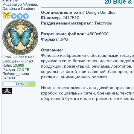
artushj
®
20 Blue & 
Модератор ММедиа,
Дизайна и Графики
Официальный сайт:
Design Bundles
ID-номер:
2417510
Раздаваемый материал:
Текстуры
Разрешение файлов:
4800x6000
Формат:
JPG
Описание:
Фоновые изображения с абстрактными тексту
Стаж: 13 лет 8 мес.
вручную в сине-белых тонах, идеально подой
Сообщений: 6490
Ratio:
10.999
продукции, презентаций, рекламы, логотипов,
Раздал:
22.3 TB
социальных сетей, приглашений, баннеров, т
Поблагодарили:
рекламы, анимационных роликов.
249480
100%
Их можно использовать для дизайна приглаш
коробок, социальных сетей, брендинга, текстил
оберточной бумаги и для огромного количеств