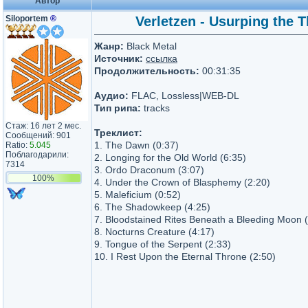
Автор
Siloportem
®
Verletzen - Usurping the 
Жанр:
Black Metal
Источник:
ссылка
Продолжительность:
00:31:35
Аудио:
FLAC, Lossless|WEB-DL
Тип рипа:
tracks
Стаж: 16 лет 2 мес.
Треклист:
Сообщений: 901
1. The Dawn (0:37)
Ratio:
5.045
Поблагодарили:
2. Longing for the Old World (6:35)
7314
3. Ordo Draconum (3:07)
100%
4. Under the Crown of Blasphemy (2:20)
5. Maleficium (0:52)
6. The Shadowkeep (4:25)
7. Bloodstained Rites Beneath a Bleeding Moon (
8. Nocturns Creature (4:17)
9. Tongue of the Serpent (2:33)
10. I Rest Upon the Eternal Throne (2:50)