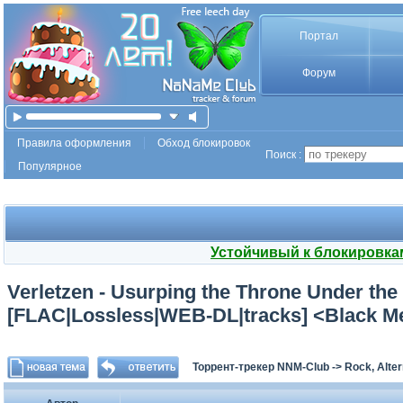
Портал
Форум
Правила оформления
Обход блокировок
Поиск :
Популярное
Устойчивый к блокировка
Verletzen - Usurping the Throne Under the
[FLAC|Lossless|WEB-DL|tracks] <Black Me
Торрент-трекер NNM-Club
->
Rock, Alter