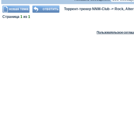
Торрент-трекер NNM-Club
->
Rock, Alter
Страница
1
из
1
Пользовательское соглаш