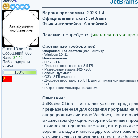
Sitego
®
JetBrains
Версия программы:
2026.1.4
Официальный сайт:
JetBrains
Язык интерфейса:
Английский
Лечение:
не требуется (
инсталлятор уже про
Системные требования:
Стаж: 13 лет 1 мес.
Операционная система
(x64 / arm64):
Сообщений: 666
• Windows 10, 11
Ratio:
34.42
Минимальные:
Поблагодарили:
• ОЗУ: 2 ГБ
• Дисковое пространство: 3.5 ГБ
28954
• Разрешение экрана 1024x768
100%
Рекомендуемые:
• ОЗУ: 8 ГБ или выше
• Дисковое пространство: 5 ГБ для оптимальной производи
SSD
• Разрешение монитора: 1920x1080
Описание:
JetBrains CLion — интеллектуальная среда раз
предназначенная для создания программ на я
операционных системах Windows, Linux и mac
множеством функций, которые облегчают проц
таких как автодополнение кода, интеграция с
версий, отладка и многое другое. Это позволя
увеличить свою производительность и сфокус