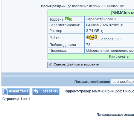
Время раздачи:
до появления первых 3-5 скачавших
[NNMClub.to
Зарегистрирован
Торрент:
Зарегистрирован:
04 Июл 2026 02:09:16
Размер:
3.74 GB
(
)
Рейтинг:
(Голосов:
13
)
Поблагодарили:
73
Проверка:
Оформление проверено мод
Как cкачать
·
Список файлов в торренте
Показать сообщения:
Торрент-трекер NNM-Club
->
Софт и об
Страница
1
из
1
Пользовательское соглаш