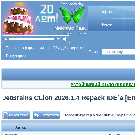
Портал
Форум
Правила оформления
Обход блокировок
Поиск :
Популярное
Устойчивый к блокировка
JetBrains CLion 2026.1.4 Repack IDE`a [En
Торрент-трекер NNM-Club
->
Софт и об
Автор