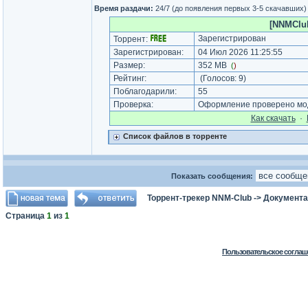
Время раздачи:
24/7 (до появления первых 3-5 скачавших)
[NNMClub
Зарегистрирован
Торрент:
Зарегистрирован:
04 Июл 2026 11:25:55
Размер:
352 MB
(
)
Рейтинг:
(Голосов:
9
)
Поблагодарили:
55
Проверка:
Оформление проверено мод
Как cкачать
·
Список файлов в торренте
Показать сообщения:
Торрент-трекер NNM-Club
->
Документа
Страница
1
из
1
Пользовательское соглаш