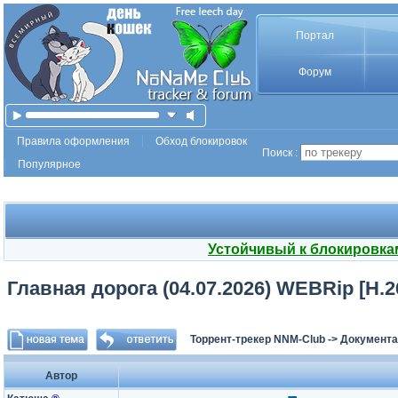
Портал
Форум
Правила оформления
Обход блокировок
Поиск :
Популярное
Устойчивый к блокировка
Главная дорога (04.07.2026) WEBRip [H.2
Торрент-трекер NNM-Club
->
Документа
Автор