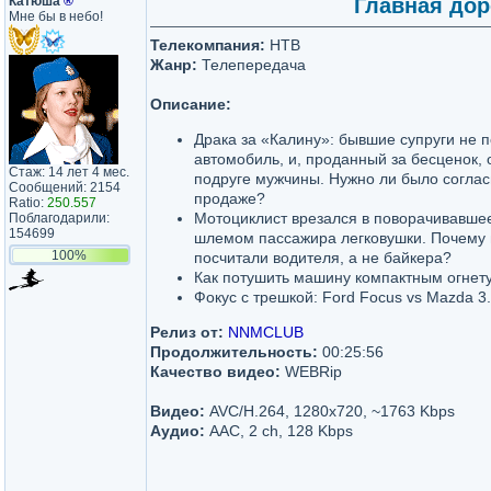
Катюша
®
Главная доро
Мне бы в небо!
Телекомпания:
НТВ
Жанр:
Телепередача
Описание:
Драка за «Калину»: бывшие супруги не
автомобиль, и, проданный за бесценок, 
Стаж: 14 лет 4 мес.
подруге мужчины. Нужно ли было согла
Сообщений: 2154
продаже?
Ratio:
250.557
Мотоциклист врезался в поворачивавшее
Поблагодарили:
154699
шлемом пассажира легковушки. Почему
100%
посчитали водителя, а не байкера?
Как потушить машину компактным огне
Фокус с трешкой: Ford Focus vs Mazda 3.
Релиз от:
NNMCLUB
Продолжительность:
00:25:56
Качество видео:
WEBRip
Видео:
AVC/H.264, 1280x720, ~1763 Kbps
Аудио:
AAC, 2 ch, 128 Kbps