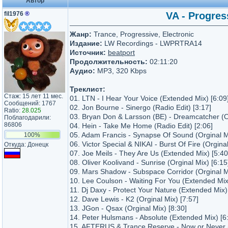
Автор
fil1976
®
VA - Progres
Жанр:
Trance, Progressive, Electronic
Издание:
LW Recordings - LWPRTRA14
Источник:
beatport
Продолжительность:
02:11:20
Аудио:
MP3, 320 Kbps
Треклист:
Стаж: 15 лет 11 мес.
01. LTN - I Hear Your Voice (Extended Mix) [6:09
Сообщений: 1767
02. Jon Bourne - Sinergo (Radio Edit) [3:17]
Ratio:
28.025
03. Bryan Don & Larsson (BE) - Dreamcatcher (Or
Поблагодарили:
86806
04. Hein - Take Me Home (Radio Edit) [2:06]
05. Adam Francis - Synapse Of Sound (Orginal Mi
100%
06. Victor Special & NIKAI - Burst Of Fire (Orginal
Откуда: Донецк
07. Joe Meils - They Are Us (Extended Mix) [5:40
08. Oliver Koolivand - Sunrise (Orginal Mix) [6:15
09. Mars Shadow - Subspace Corridor (Orginal Mi
10. Lee Coulson - Waiting For You (Extended Mix
11. Dj Daxy - Protect Your Nature (Extended Mix)
12. Dave Lewis - K2 (Orginal Mix) [7:57]
13. JGon - Qsax (Orginal Mix) [8:30]
14. Peter Hulsmans - Absolute (Extended Mix) [6
15. AFTERUS & Trance Reserve - Now or Never (