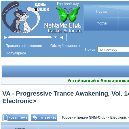
Портал
Форум
Правила оформления
Обход блокировок
Поиск :
Популярное
Устойчивый к блокировка
VA - Progressive Trance Awakening, Vol. 1
Electronic>
Торрент-трекер NNM-Club
->
Electronic