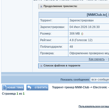
Продолжение треклиста:
[NNMClub.to]_P
Торрент:
Зарегистрирован
Зарегистрирован:
04 Июл 2026 16:26:30
Размер:
306 MB
(
)
Рейтинг:
4.8
(Голосов:
12
)
Поблагодарили:
48
Проверка:
Оформление проверено мод
Как cкачать
·
Список файлов в торренте
Показать сообщения:
Торрент-трекер NNM-Club
->
Electronic
Страница
1
из
1
Пользовательское соглаш