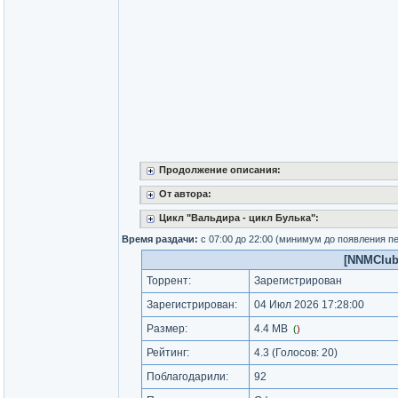
Продолжение описания:
От автора:
Цикл "Вальдира - цикл Булька":
Время раздачи:
с 07:00 до 22:00 (минимум до появления п
[NNMClub.
Торрент:
Зарегистрирован
Зарегистрирован:
04 Июл 2026 17:28:00
Размер:
4.4 MB
(
)
Рейтинг:
4.3
(Голосов:
20
)
Поблагодарили:
92