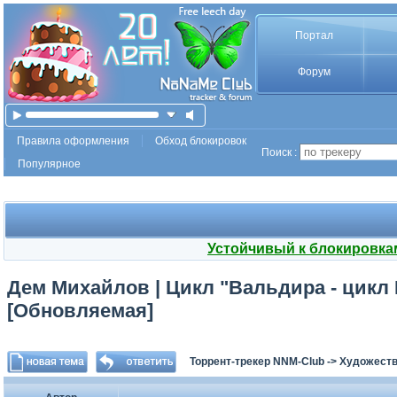
Портал
Форум
Правила оформления
Обход блокировок
Поиск :
Популярное
Устойчивый к блокировка
Дем Михайлов | Цикл "Вальдира - цикл Бу
[Обновляемая]
Торрент-трекер NNM-Club
->
Художеств