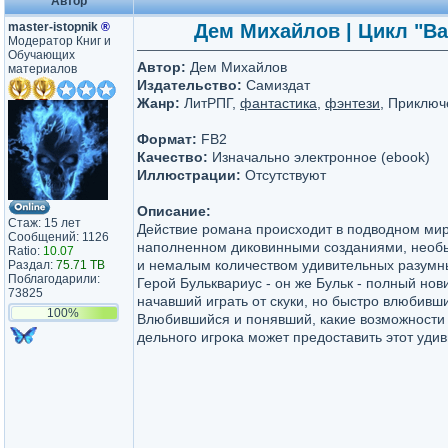
Автор
master-istopnik
®
Дем Михайлов | Цикл "Вал
Модератор Книг и
Обучающих
Автор:
Дем Михайлов
материалов
Издательство:
Самиздат
Жанр:
ЛитРПГ,
фантастика
,
фэнтези
, Приключ
Формат:
FB2
Качество:
Изначально электронное (ebook)
Иллюстрации:
Отсутствуют
Описание:
Стаж: 15 лет
Действие романа происходит в подводном ми
Сообщений: 1126
наполненном диковинными созданиями, необ
Ratio:
10.07
и немалым количеством удивительных разумн
Раздал:
75.71 TB
Поблагодарили:
Герой Бульквариус - он же Бульк - полный нов
73825
начавший играть от скуки, но быстро влюбивши
100%
Влюбившийся и понявший, какие возможности 
дельного игрока может предоставить этот уди