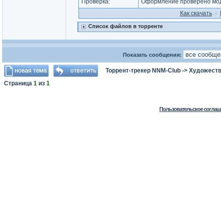
Проверка:
Оформление проверено мод
Как cкачать
·
Список файлов в торренте
Показать сообщения:
Торрент-трекер NNM-Club
->
Художеств
Страница
1
из
1
Пользовательское соглаш