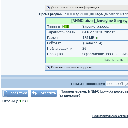
Дополнительная информация:
Время раздачи:
с 09:00 до 21:00 (минимум до появления п
[NNMClub.to]_Izmaylov Sergey, A
Зарегистрирован
Торрент:
Зарегистрирован:
04 Июл 2026 20:23:43
Размер:
425 MB
(
)
Рейтинг:
(Голосов:
4
)
Поблагодарили:
26
Проверка:
Оформление проверено мод
Как cкачать
·
Список файлов в торренте
Показать сообщения:
Торрент-трекер NNM-Club
->
Художеств
(аудиокниги)
Страница
1
из
1
Пользовательское соглаш