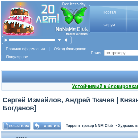
Портал
Форум
Правила оформления
Обход блокировок
Поиск :
Популярное
Устойчивый к блокировка
Сергей Измайлов, Андрей Ткачев | Князь
Богданов]
Торрент-трекер NNM-Club
->
Художеств