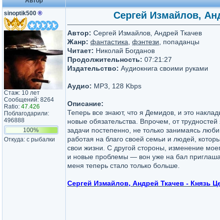
Автор
sinoptik500
®
Сергей Измайлов, Анд
Автор:
Сергей Измайлов, Андрей Ткачев
Жанр:
фантастика
,
фэнтези
, попаданцы
Читает:
Николай Богданов
Продолжительность:
07:21:27
Издательство:
Аудиокнига своими руками
Аудио:
MP3, 128 Kbps
Стаж: 10 лет
Сообщений: 8264
Описание:
Ratio:
47.426
Теперь все знают, что я Демидов, и это накла
Поблагодарили:
496888
новые обязательства. Впрочем, от трудностей
задачи постепенно, не только занимаясь люб
100%
работая на благо своей семьи и людей, котор
Откуда: с рыбалки
свои жизни. С другой стороны, изменение мое
и новые проблемы — вон уже на бал приглашаю
меня теперь стало только больше.
Сергей Измайлов, Андрей Ткачев - Князь Ц