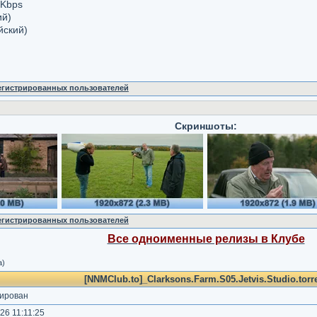
 Kbps
ий)
йский)
регистрированных пользователей
Скриншоты:
регистрированных пользователей
Все одноименные релизы в Клубе
а)
[NNMClub.to]_Clarksons.Farm.S05.Jetvis.Studio.torr
ирован
6 11:11:25