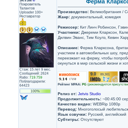
SKVSM
®
Ферма Кларксон
Покровитель
Талантов
Производство:
Великобритания / Co
Uploader 100+
Реставратор
Жанр:
документальный, комедия
Режиссер:
Кит Линч Робинсон, Гэви
Участники:
Джереми Кларксон, Калеб
Дилвин Эванс, Тим Коулз, Кевин Ха
Описание:
Ферма Кларксона, британ
участием в автомобильных шоу, пре
переезжает на ферму, чтобы попробо
окунуться в мир сельской жизни и хо
Стаж: 15 лет 9 мес.
Сообщений: 2624
9.0
89,301
/10
Ratio:
719.759
Поблагодарили:
Рейтинг MPAA:
PG
(рекомендуется присутстви
64423
100%
Релиз от:
Jetvis Studio
Продолжительность:
~00:45:00 се
Качество видео:
WEBRip 1080p
Перевод:
Многоголосый любительский
Язык озвучки:
Русский, английский
Субтитры:
Отсутствуют