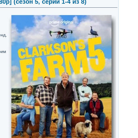
p] (сезон 5, серии 1-4 из 8)
нд,
оим