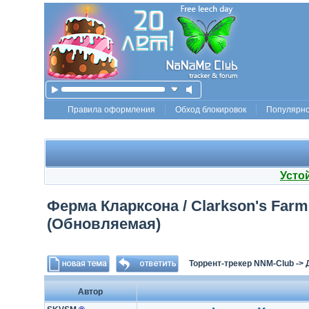
Правила оформления
Обход блокировок
Популярн
Усто
Ферма Кларксона / Clarkson's Farm (
(Обновляемая)
Торрент-трекер NNM-Club
->
Автор