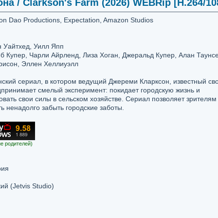
а / Clarkson's Farm (2026) WEBRip [H.264/1080
n Dao Productions, Expectation, Amazon Studios
н Уайтхед, Уилл Япп
 Купер, Чарли Айрленд, Лиза Хоган, Джеральд Купер, Алан Таунсе
ррисон, Эллен Хеллиуэлл
ский сериал, в котором ведущий Джереми Кларксон, известный св
дпринимает смелый эксперимент: покидает городскую жизнь и
вать свои силы в сельском хозяйстве. Сериал позволяет зрителям
ть ненадолго забыть городские заботы.
е родителей)
рия
 (Jetvis Studio)