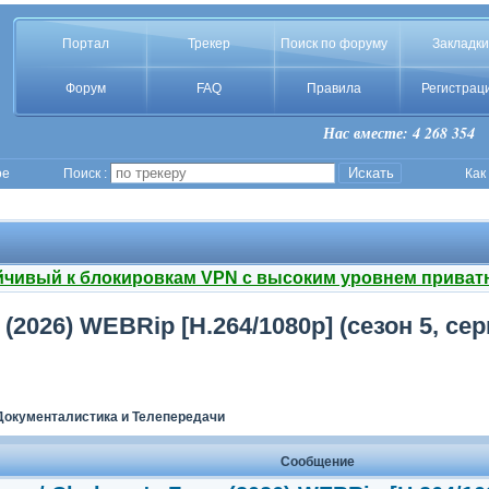
Портал
Трекер
Поиск по форуму
Закладки
Форум
FAQ
Правила
Регистрац
Нас вместе: 4 268 354
ое
Поиск :
Как
йчивый к блокировкам VPN с высоким уровнем приват
2026) WEBRip [H.264/1080p] (сезон 5, серии
Документалистика и Телепередачи
Сообщение