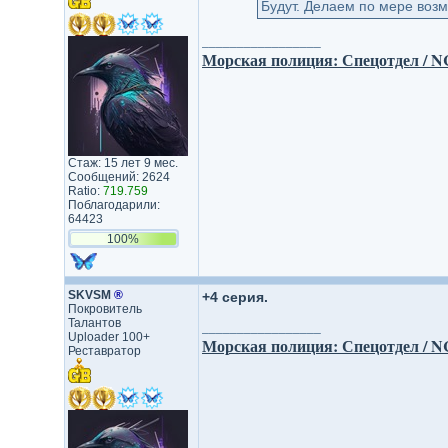
Будут. Делаем по мере возм
_________________
Морская полиция: Спецотдел / NCI
Стаж: 15 лет 9 мес.
Сообщений: 2624
Ratio:
719.759
Поблагодарили:
64423
100%
SKVSM
®
+4 серия.
Покровитель
Талантов
_________________
Uploader 100+
Морская полиция: Спецотдел / NCI
Реставратор