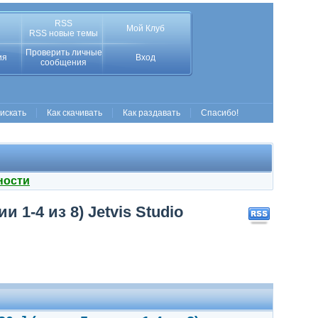
RSS
Мой Клуб
RSS новые темы
Проверить личные
ия
Вход
сообщения
 искать
Как скачивать
Как раздавать
Спасибо!
ности
 1-4 из 8) Jetvis Studio