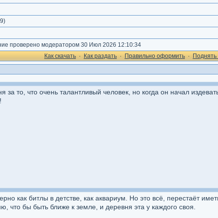
)
9
)
е проверено модератором 30 Июл 2026 12:10:34
Как cкачать
·
Как раздать
·
Правильно оформить
·
Поднять 
 за то, что очень талантливый человек, но когда он начал издеват
!
ерно как битлы в детстве, как аквариум. Но это всё, перестаёт име
, что бы быть ближе к земле, и деревня эта у каждого своя.