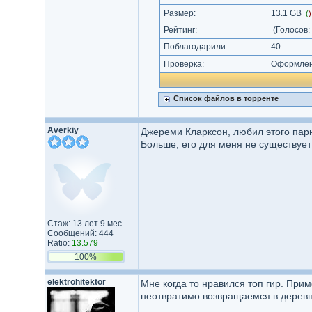
Размер:
13.1 GB
(
Рейтинг:
(Голосов:
Поблагодарили:
40
Проверка:
Оформлени
Список файлов в торренте
Averkiy
Джереми Кларксон, любил этого парня
Больше, его для меня не существует
Стаж: 13 лет 9 мес.
Сообщений: 444
Ratio:
13.579
100%
elektrohitektor
Мне когда то нравился топ гир. Прим
неотвратимо возвращаемся в деревню