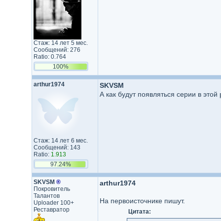
Стаж: 14 лет 5 мес.
Сообщений: 276
Ratio: 0.764
100%
arthur1974
SKVSM
А как будут появляться серии в это
Стаж: 14 лет 6 мес.
Сообщений: 143
Ratio:
1.913
97.24%
SKVSM
®
arthur1974
Покровитель
Талантов
На первоисточнике пишут.
Uploader 100+
Реставратор
Цитата: