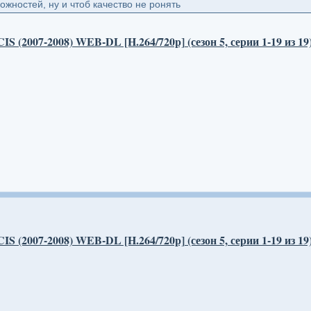
ожностей, ну и чтоб качество не ронять
S (2007-2008) WEB-DL [H.264/720p] (сезон 5, серии 1-19 из 1
S (2007-2008) WEB-DL [H.264/720p] (сезон 5, серии 1-19 из 1