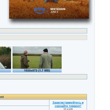
ent
Зарегистрируйтесь и
скачайте торрент
!
33.4 KB