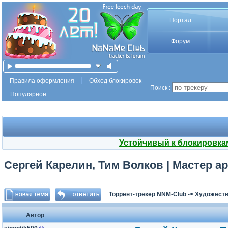
Портал
Форум
Правила оформления
Обход блокировок
Поиск :
Популярное
Устойчивый к блокировка
Сергей Карелин, Тим Волков | Мастер ар
Торрент-трекер NNM-Club
->
Художеств
Автор