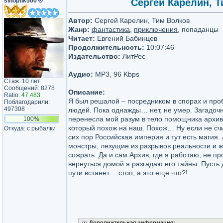
sinoptik500
®
Сергей Карелин, Т
Автор:
Сергей Карелин, Тим Волков
Жанр:
фантастика
,
приключения
, попаданцы
Читает:
Евгений Бабинцев
Продолжительность:
10:07:46
Издательство:
ЛитРес
Аудио:
MP3, 96 Kbps
Стаж: 10 лет
Сообщений: 8278
Описание:
Ratio:
47.483
Я был решалой – посредником в спорах и пр
Поблагодарили:
497308
людей. Пока однажды… нет, не умер. Загадоч
перенесла мой разум в тело помощника архив
100%
который похож на наш. Похож… Ну если не счит
Откуда: с рыбалки
сих пор Российская империя и тут есть магия. 
монстры, лезущие из разрывов реальности и
сожрать. Да и сам Архив, где я работаю, не пр
вернуться домой я разгадаю его тайны. Пусть
пути встанет… стоп, а это еще что?!
Дополнительная информация: