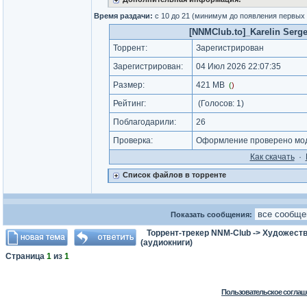
Время раздачи:
с 10 до 21 (минимум до появления первых
[NNMClub.to]_Karelin Sergey
Торрент:
Зарегистрирован
Зарегистрирован:
04 Июл 2026 22:07:35
Размер:
421 MB
(
)
Рейтинг:
(Голосов:
1
)
Поблагодарили:
26
Проверка:
Оформление проверено мод
Как cкачать
·
Список файлов в торренте
Показать сообщения:
Торрент-трекер NNM-Club
->
Художеств
(аудиокниги)
Страница
1
из
1
Пользовательское соглаш