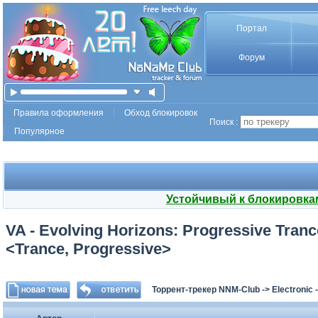
Портал
Форум
Правила оформления
Обход блокировок
Поиск :
Популярное
Устойчивый к блокировка
VA - Evolving Horizons: Progressive Tranc
<Trance, Progressive>
Торрент-трекер NNM-Club
->
Electronic