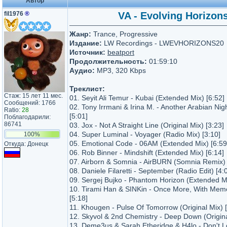
Автор
fil1976
®
VA - Evolving Horizons
Жанр:
Trance, Progressive
Издание:
LW Recordings - LWEVHORIZONS20
Источник:
beatport
Продолжительность:
01:59:10
Аудио:
MP3, 320 Kbps
Треклист:
Стаж: 15 лет 11 мес.
01. Seyit Ali Temur - Kubai (Extended Mix) [6:52]
Сообщений: 1766
02. Tony Irrmani & Irina M. - Another Arabian Ni
Ratio:
28
[5:01]
Поблагодарили:
86741
03. Jox - Not A Straight Line (Original Mix) [3:23]
04. Super Luminal - Voyager (Radio Mix) [3:10]
100%
05. Emotional Code - 06AM (Extended Mix) [6:59
Откуда: Донецк
06. Rob Binner - Mindshift (Extended Mix) [6:14]
07. Airborn & Somnia - AirBURN (Somnia Remix) 
08. Daniele Filaretti - September (Radio Edit) [4:
09. Sergej Bujko - Phantom Horizon (Extended Mi
10. Tirami Han & SINKin - Once More, With Memo
[5:18]
11. Khougen - Pulse Of Tomorrow (Original Mix) [
12. Skyvol & 2nd Chemistry - Deep Down (Origina
13. Deme3us & Sarah Etheridge & H4lo - Don't L