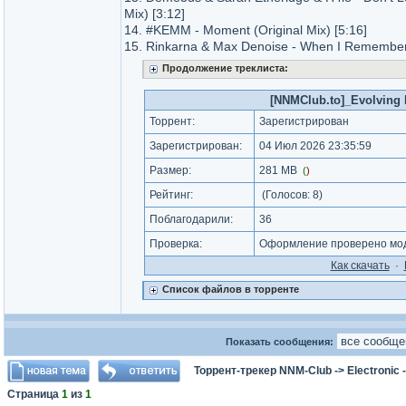
Mix) [3:12]
14. #KEMM - Moment (Original Mix) [5:16]
15. Rinkarna & Max Denoise - When I Remember 
Продолжение треклиста:
[NNMClub.to]_Evolving H
Торрент:
Зарегистрирован
Зарегистрирован:
04 Июл 2026 23:35:59
Размер:
281 MB
(
)
Рейтинг:
(Голосов:
8
)
Поблагодарили:
36
Проверка:
Оформление проверено мод
Как cкачать
·
Список файлов в торренте
Показать сообщения:
Торрент-трекер NNM-Club
->
Electronic
Страница
1
из
1