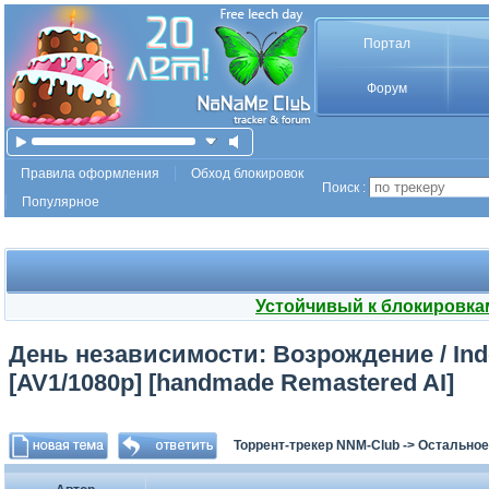
Портал
Форум
Правила оформления
Обход блокировок
Поиск :
Популярное
Устойчивый к блокировка
День независимости: Возрождение / Ind
[AV1/1080p] [handmade Remastered AI]
Торрент-трекер NNM-Club
->
Остальное