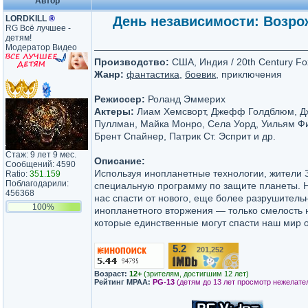
Автор
LORDKILL
®
День независимости: Возрож
RG Всё лучшее -
детям!
Модератор Видео
Производство:
США, Индия / 20th Century Fox
Жанр:
фантастика
,
боевик
, приключения
Режиссер:
Роланд Эммерих
Актеры:
Лиам Хемсворт, Джефф Голдблюм, Д
Пуллман, Майка Монро, Села Уорд, Уильям Ф
Брент Спайнер, Патрик Ст. Эсприт и др.
Стаж: 9 лет 9 мес.
Описание:
Сообщений: 4590
Используя инопланетные технологии, жители 
Ratio:
351.159
Поблагодарили:
специальную программу по защите планеты. Н
456368
нас спасти от нового, еще более разрушитель
100%
инопланетного вторжения — только смелость н
которые единственные могут спасти наш мир о
5.2
201,252
/10
Возраст:
12+
(зрителям, достигшим 12 лет)
Рейтинг MPAA:
PG-13
(детям до 13 лет просмотр нежелате