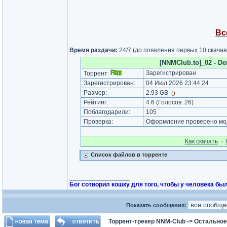
Вс
Время раздачи:
24/7 (до появления первых 10 скача
[NNMClub.to]_02 - Den
Зарегистрирован
Торрент:
Зарегистрирован:
04 Июл 2026 23:44:24
Размер:
2.93 GB
(
)
Рейтинг:
4.6
(Голосов:
26
)
Поблагодарили:
105
Проверка:
Оформление проверено мод
Как cкачать
·
Список файлов в торренте
_________________
Бог сотворил кошку для того, чтобы у человека был
Показать сообщения:
Торрент-трекер NNM-Club
->
Остальное