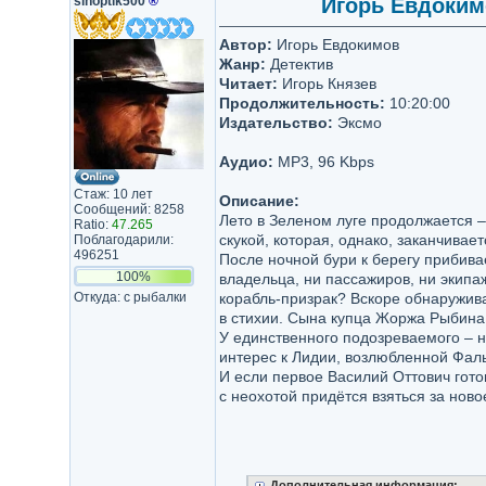
sinoptik500
®
Игорь Евдокимо
Автор:
Игорь Евдокимов
Жанр:
Детектив
Читает:
Игорь Князев
Продолжительность:
10:20:00
Издательство:
Эксмо
Аудио:
MP3, 96 Kbps
Стаж: 10 лет
Описание:
Сообщений: 8258
Лето в Зеленом луге продолжается 
Ratio:
47.265
скукой, которая, однако, заканчива
Поблагодарили:
496251
После ночной бури к берегу прибивае
100%
владельца, ни пассажиров, ни экипа
Откуда: с рыбалки
корабль-призрак? Вскоре обнаружива
в стихии. Сына купца Жоржа Рыбина 
У единственного подозреваемого – 
интерес к Лидии, возлюбленной Фаль
И если первое Василий Оттович готов
с неохотой придётся взяться за нов
Дополнительная информация: