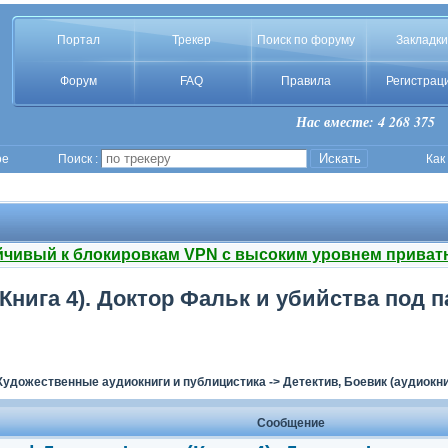
Портал
Трекер
Поиск по форуму
Закладки
Форум
FAQ
Правила
Регистрац
Нас вместе: 4 268 375
ое
Поиск :
Как
йчивый к блокировкам VPN с высоким уровнем приват
нига 4). Доктор Фальк и убийства под па
Художественные аудиокниги и публицистика
->
Детектив, Боевик (аудиокни
Сообщение