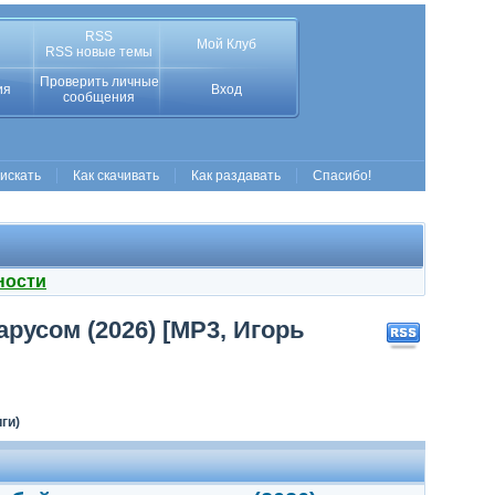
RSS
Мой Клуб
RSS новые темы
Проверить личные
ия
Вход
сообщения
 искать
Как скачивать
Как раздавать
Спасибо!
ности
русом (2026) [MP3, Игорь
ги)