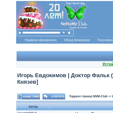
Правила оформления
Обход блокировок
Популярн
Усто
Игорь Евдокимов | Доктор Фальк (К
Князев]
Торрент-трекер NNM-Club
->
Автор