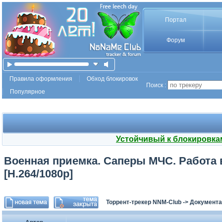
Портал
Форум
Правила оформления
Обход блокировок
Поиск :
Популярное
Устойчивый к блокировка
Военная приемка. Саперы МЧС. Работа в
[H.264/1080p]
Торрент-трекер NNM-Club
->
Документа