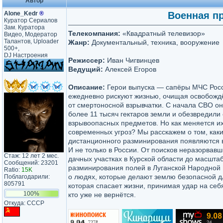
Автор
Alone_Kedr
®
Военная пр
Куратор Сериалов
Зам. Куратора
Телекомпания:
«Квадратный телевизор»
Видео, Модератор
Талантов, Uploader
Жанр:
Документальный, техника, вооружение
500+,
DJ Настроения
Режиссер:
Иван Чигвинцев
Ведущий:
Алексей Егоров
Описание:
Герои выпуска — сапёры МЧС Росс
ежедневно рискуют жизнью, очищая освобожд
от смертоносной взрывчатки. С начала СВО о
более 11 тысяч гектаров земли и обезвредили
взрывоопасных предметов. Но как меняется их
современных угроз? Мы расскажем о том, как
дистанционного разминирования появляются 
И не только в России. От поисков неразорвав
Стаж: 12 лет 2 мес.
дачных участках в Курской области до масшта
Сообщений: 23201
разминирования полей в Луганской Народной
Ratio:
15K
о людях, которые делают землю безопасной дл
Поблагодарили:
805791
которая спасает жизни, принимая удар на себя
100%
кто уже не вернётся.
Откуда: CCCP