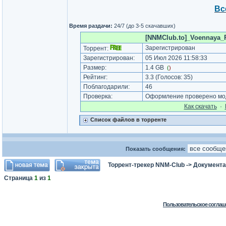
Вс
Время раздачи:
24/7 (до 3-5 скачавших)
[NNMClub.to]_Voennaya_
Зарегистрирован
Торрент:
Зарегистрирован:
05 Июл 2026 11:58:33
Размер:
1.4 GB
(
)
Рейтинг:
3.3
(Голосов:
35
)
Поблагодарили:
46
Проверка:
Оформление проверено мод
Как cкачать
·
Список файлов в торренте
Показать сообщения:
Торрент-трекер NNM-Club
->
Документа
Страница
1
из
1
Пользовательское соглаш