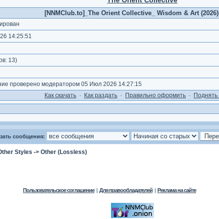
The Orient Collective
[NNMClub.to]_The Orient Collective_ Wisdom & Art (2026).
ирован
26 14:25:51
ов:
13
)
е проверено модератором 05 Июл 2026 14:27:15
Как cкачать
·
Как раздать
·
Правильно оформить
·
Поднять 
зать сообщения:
Other Styles
->
Other (Lossless)
Пользовательское соглашение
|
Для правообладателей
|
Реклама на сайте