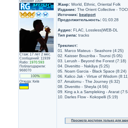
Uploader 100+
Жанр:
World, Ethnic, Oriental Folk
Издание:
The Orient Collective - TO
Источник:
beatport
Продолжительность:
01:03:28
Аудио:
FLAC, Lossless|WEB-DL
Тип рипа:
tracks
Треклист:
01. Marco Mateus - Seashore (4:25)
Стаж: 17 лет 2 мес.
02. Kaisser Bouzriba - Tounsi (5:05)
Сообщений: 11939
03. Lerush - Beyond the Forest (7:18)
Ratio:
1970.593
04. Divenitto - Nakãya (5:25)
Поблагодарили:
968070
05. Noam Garcia - Black Space (8:24)
100%
06. Kalico Jak - Virtue of Wisdom (8:11
07. Amalomu - The Journey (6:32)
Откуда: Київ
08. Divenitto - Sheyla (4:56)
09. King a.k.a Sampleking - Ararat (7:5
10. Darles Flow - Kokopelli (5:19)
Просмотр доступен только для за