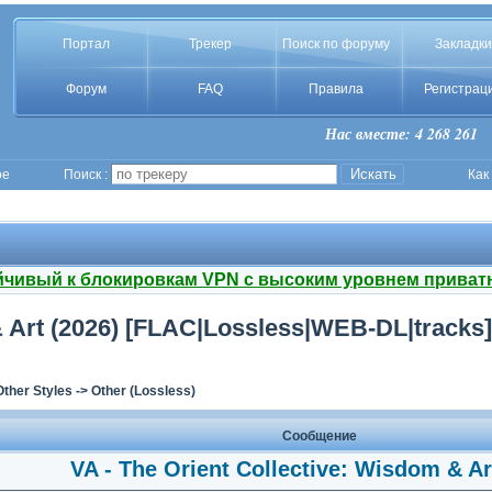
Портал
Трекер
Поиск по форуму
Закладки
Форум
FAQ
Правила
Регистрац
Нас вместе: 4 268 261
ое
Поиск :
Как
йчивый к блокировкам VPN с высоким уровнем приват
& Art (2026) [FLAC|Lossless|WEB-DL|tracks] 
Other Styles
->
Other (Lossless)
Сообщение
VA - The Orient Collective: Wisdom & Ar