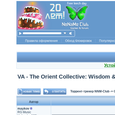
Правила оформления
Обход блокировок
Популярн
Усто
VA - The Orient Collective: Wisdom 
Торрент-трекер NNM-Club
->
Автор
maykov
®
RG Music