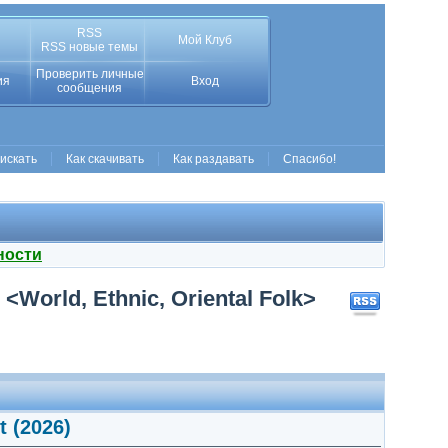
RSS
Мой Клуб
RSS новые темы
Проверить личные
ия
Вход
сообщения
 искать
Как скачивать
Как раздавать
Спасибо!
ности
<World, Ethnic, Oriental Folk>
t (2026)