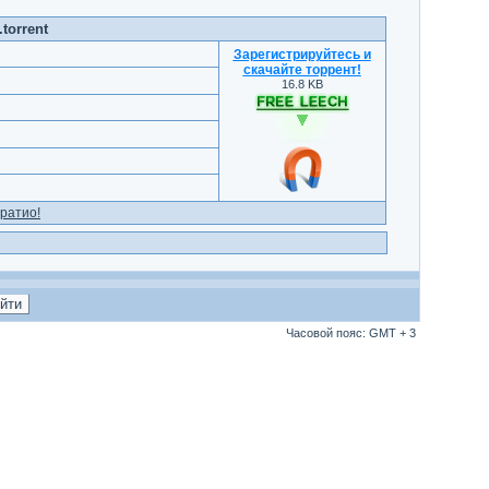
torrent
Зарегистрируйтесь и
скачайте торрент
!
16.8 KB
ратио!
Часовой пояс: GMT + 3