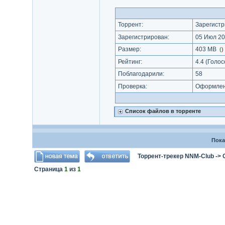
Торрент:
Зарегистр
Зарегистрирован:
05 Июл 20
Размер:
403 MB
(
)
Рейтинг:
4.4
(Голос
Поблагодарили:
58
Проверка:
Оформлени
Список файлов в торренте
Пока
Торрент-трекер NNM-Club
->
Страница
1
из
1