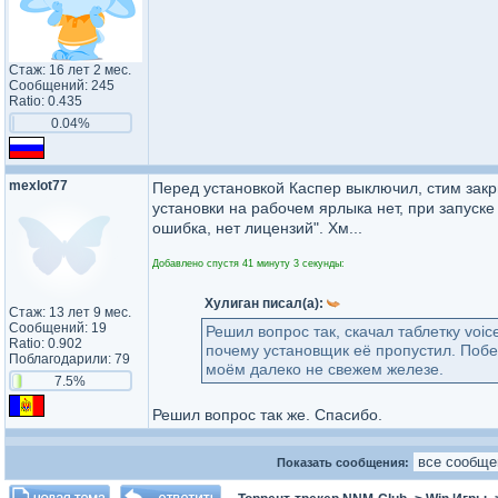
Стаж: 16 лет 2 мес.
Сообщений: 245
Ratio: 0.435
0.04%
mexlot77
Перед установкой Каспер выключил, стим закр
установки на рабочем ярлыка нет, при запуске 
ошибка, нет лицензий". Хм...
Добавлено спустя 41 минуту 3 секунды:
Xyлиган писал(а):
Стаж: 13 лет 9 мес.
Сообщений: 19
Решил вопрос так, скачал таблетку voi
Ratio: 0.902
почему установщик её пропустил. Побег
Поблагодарили: 79
моём далеко не свежем железе.
7.5%
Решил вопрос так же. Спасибо.
Показать сообщения: