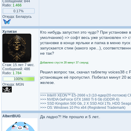
Сообщений: 844
Ratio:
1.466
0.17%
Откуда: Беларусь
Xyлиган
Кто нибудь запустил это чудо? При установке 
умолчанию) => софт весь уже установлен => ст
установке в конце ярлыки и папка в меню пуск
запускается стим (какого хре...), соответств
не так?
Добавлено спустя 28 минут 37 секунд:
Стаж: 15 лет 7 мес.
Сообщений: 486
Решил вопрос так, скачал таблетку voices38 с
Ratio:
1.784
установщик её пропустил. Побегал минут 20 в
100%
железе.
Откуда: MGN
_________________
>>> Intel® XEON™ E5-2666 v.3 (10-ядер/20-потоков) CP
>>> NVIDIA GeForce GTX 1660 Ti 6 Gb (GDDR-6)
>>> SSD Kingston 500 Gb, 2 Х SSD AGI 1Tb, HDD Seag
>>> OS: Windows 10 Pro х64 (Registered Trademark)
AlbertBUG
Да ладно?! Не прошло и 5 лет..