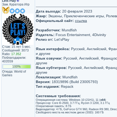
Lets Play
®
Зам. Куратора Игр
Дата выхода:
20 февраля 2023
Жанр:
Экшены, Приключенческие игры, Ролев
Официальный сайт:
ссылка
Разработчик:
Mundfish
Издатель:
Focus Entertainment, 4Divinity
Релиз от:
Let'sРlay
Стаж: 15 лет 5 мес.
Язык интерфейса:
Русский, Английский, Фра
Сообщений: 3073
и другие
Ratio:
17.352
Поблагодарили:
Язык озвучки:
Русский, Английский, Француз
403559
другие
100%
Язык субтитров:
Русский, Английский, Франц
Откуда: World of
другие
Games
Локализация:
Mundfish
Версия:
18319896 (Build 23005793)
Тип издания:
Repack
Системные требования:
Операционная система: Windows 10 (21H1), 11 (
х64
)
Процессор: Core i5-2500, 3.7 ГГц, Ryzen 3 1200, 3.1 ГГц
Оперативная память: 8 ГБ
Видеоадаптер: 4 ГБ, GeForce GTX 960, Radeon R9 380, Direc
Свободного места на жестком диске (SSD): 160 ГБ