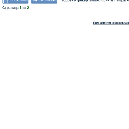
Торрент-трекер NNM-Club
->
Win Игры
-
Страница
1
из
2
Пользовательское соглаш