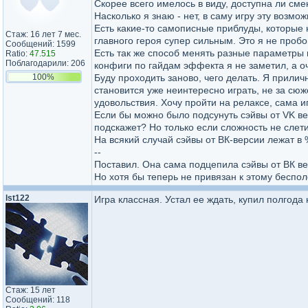
Скорее всего имелось в виду, доступна ли сме
Насколько я знаю - нет, в саму игру эту возмо
Есть какие-то самописные приблуды, которые
Стаж: 16 лет 7 мес.
главного героя супер сильным. Это я не проб
Сообщений: 1599
Есть так же способ менять разные параметры в
Ratio:
47.515
Поблагодарили: 206
конфиги по гайдам эффекта я не заметил, а о
100%
Буду проходить заново, чего делать. Я прилич
становится уже неинтересно играть, не за сюж
удовольствия. Хочу пройти на релаксе, сама и
Если бы можно было подсунуть сэйвы от VK вер
подскажет? Но только если сложность не слети
На всякий случай сэйвы от ВК-версии лежат
--
Поставил. Она сама подцепила сэйвы от ВК ве
Но хотя бы теперь не привязан к этому беспол
lst122
Игра классная. Устал ее ждать, купил полгода 
Стаж: 15 лет
Сообщений: 118