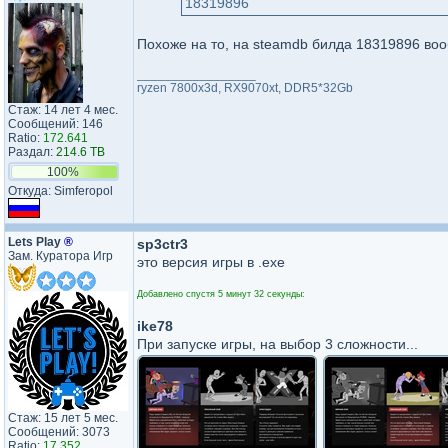
18319896
Похоже на то, на steamdb билда 18319896 во
_________________
ryzen 7800x3d, RX9070xt, DDR5*32Gb
Стаж: 14 лет 4 мес.
Сообщений: 146
Ratio:
172.641
Раздал:
214.6 TB
100%
Откуда: Simferopol
Lets Play
®
sp3ctr3
Зам. Куратора Игр
это версия игры в .exe
Добавлено спустя 5 минут 32 секунды:
ike78
При запуске игры, на выбор 3 сложности...
Стаж: 15 лет 5 мес.
Сообщений: 3073
Ratio:
17.352