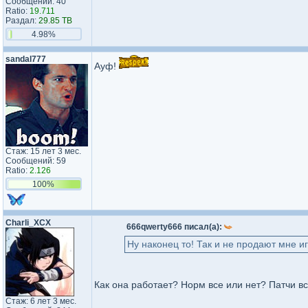
Сообщений: 40
Ratio:
19.711
Раздал:
29.85 TB
4.98%
sandal777
Ауф!
Стаж: 15 лет 3 мес.
Сообщений: 59
Ratio:
2.126
100%
Charli_XCX
666qwerty666 писал(а):
Ну наконец то! Так и не продают мне иг
Как она работает? Норм все или нет? Патчи в
Стаж: 6 лет 3 мес.