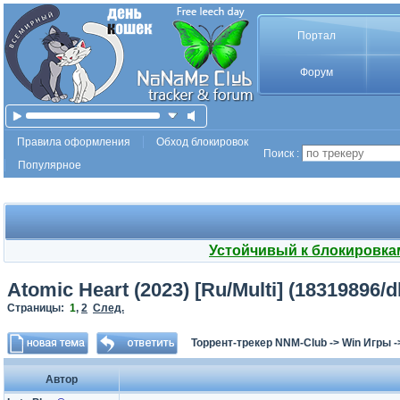
Портал
Форум
Правила оформления
Обход блокировок
Поиск :
Популярное
Устойчивый к блокировка
Atomic Heart (2023) [Ru/Multi] (18319896/d
Страницы:
1
,
2
След.
Торрент-трекер NNM-Club
->
Win Игры
-
Автор