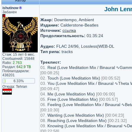
Автор
ishutinow
®
John Lenn
Забанен
Жанр:
Downtempo, Ambient
Издание:
Calderstone-Beatles
Источник:
ссылка
Продолжительность:
01:35:24
Аудио:
FLAC 24/96, Lossless|WEB-DL
Тип рипа:
tracks
Стаж: 15 лет 6 мес.
Сообщений: 15848
Треклист:
Ratio:
2.763
Раздал:
642.9 TB
01.
Real (Love Meditation Mix / Binaural ∿Ga
Поблагодарили:
[00:08:25]
438201
02.
Touch (Love Meditation Mix)
[00:05:52]
6.33%
03.
You (Love Meditation Mix / Binaural ∿Theta
Откуда: Tehran
[00:09:47]
04.
Me (Love Meditation Mix)
[00:06:00]
05.
Free (Love Meditation Mix)
[00:05:57]
06.
Feeling (Love Meditation Mix / Binaural ∿B
[00:10:30]
07.
Wanting (Love Meditation Mix)
[00:04:23]
08.
Reaching (Love Meditation Mix)
[00:21:32]
09.
Knowing (Love Meditation Mix / Binaural ∿D
[00:22:58]