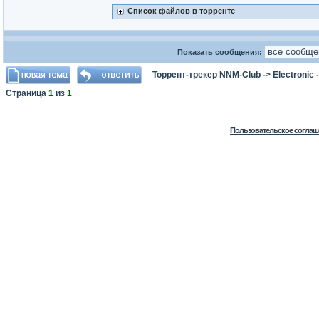
Список файлов в торренте
Показать сообщения:
Торрент-трекер NNM-Club
->
Electronic
Страница
1
из
1
Пользовательское соглаш