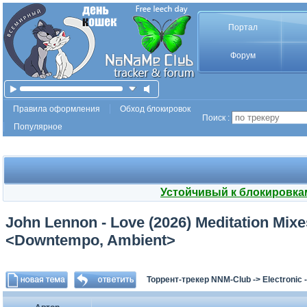
Портал
Форум
Правила оформления
Обход блокировок
Поиск :
Популярное
Устойчивый к блокировка
John Lennon - Love (2026) Meditation Mix
<Downtempo, Ambient>
Торрент-трекер NNM-Club
->
Electronic