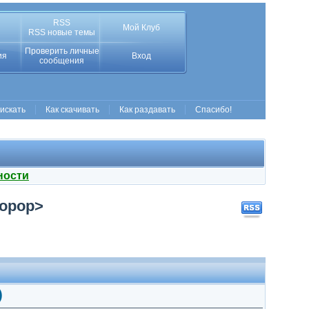
RSS
Мой Клуб
RSS новые темы
Проверить личные
ия
Вход
сообщения
 искать
Как скачивать
Как раздавать
Спасибо!
ности
ropop>
)