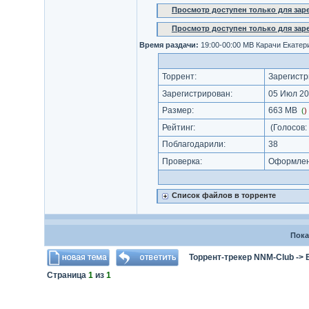
Просмотр доступен только для за
Просмотр доступен только для за
Время раздачи:
19:00-00:00 МВ Карачи Екатер
Торрент:
Зарегистр
Зарегистрирован:
05 Июл 20
Размер:
663 MB
(
)
Рейтинг:
(Голосов:
Поблагодарили:
38
Проверка:
Оформлени
Список файлов в торренте
Пока
Торрент-трекер NNM-Club
->
Страница
1
из
1