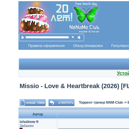
Правила оформления
Обход блокировок
Популярн
Усто
Missio - Love & Heartbreak (2026) [
Торрент-трекер NNM-Club
->
Автор
ishutinow
®
Забанен