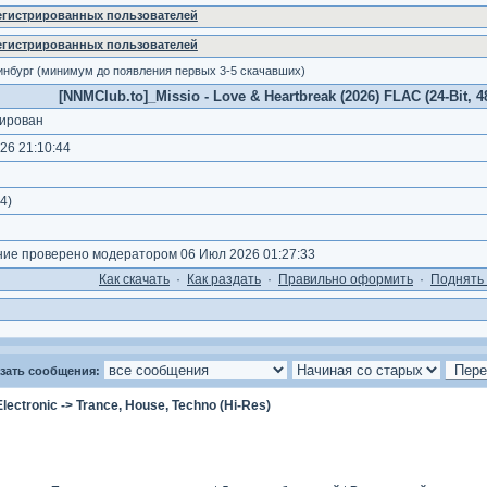
регистрированных пользователей
регистрированных пользователей
инбург (минимум до появления первых 3-5 скачавших)
[NNMClub.to]_Missio - Love & Heartbreak (2026) FLAC (24-Bit, 48
ирован
26 21:10:44
4
)
е проверено модератором 06 Июл 2026 01:27:33
Как cкачать
·
Как раздать
·
Правильно оформить
·
Поднять 
зать сообщения:
Electronic
->
Trance, House, Techno (Hi-Res)