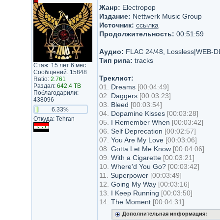
Жанр:
Electropop
Издание:
Nettwerk Music Group
Источник:
ссылка
Продолжительность:
00:51:59
Аудио:
FLAC 24/48, Lossless|WEB-D
Тип рипа:
tracks
Стаж: 15 лет 6 мес.
Сообщений: 15848
Треклист:
Ratio:
2.761
Раздал:
642.4 TB
01.
Dreams
[00:04:49]
Поблагодарили:
02.
Daggers
[00:03:23]
438096
03.
Bleed
[00:03:54]
6.33%
04.
Dopamine Kisses
[00:03:28]
Откуда: Tehran
05.
I Remember When
[00:03:42]
06.
Self Deprecation
[00:02:57]
07.
You Are My Love
[00:03:06]
08.
Gotta Let Me Know
[00:04:06]
09.
With a Cigarette
[00:03:21]
10.
Where'd You Go?
[00:03:42]
11.
Superpower
[00:03:49]
12.
Going My Way
[00:03:16]
13.
I Keep Running
[00:03:50]
14.
The Moment
[00:04:31]
Дополнительная информация: