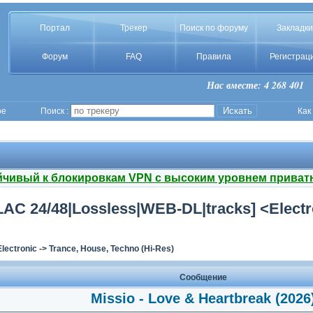
Портал
Трекер
Поиск по форуму
Закладки
Форум
FAQ
Правила
Регистрац
Нас вместе: 4 268 401
ое
Поиск :
Как
йчивый к блокировкам VPN с высоким уровнем приват
FLAC 24/48|Lossless|WEB-DL|tracks] <Elect
Electronic
->
Trance, House, Techno (Hi-Res)
Сообщение
Missio - Love & Heartbreak (2026