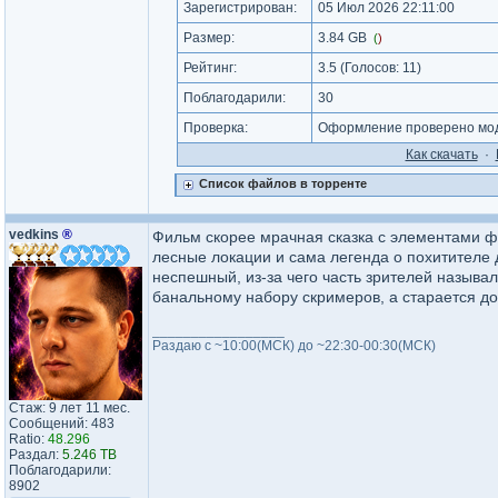
Зарегистрирован:
05 Июл 2026 22:11:00
Размер:
3.84 GB
(
)
Рейтинг:
3.5
(Голосов:
11
)
Поблагодарили:
30
Проверка:
Оформление проверено мод
Как cкачать
·
Список файлов в торренте
vedkins
®
Фильм скорее мрачная сказка с элементами ф
лесные локации и сама легенда о похитителе 
неспешный, из-за чего часть зрителей называл
банальному набору скримеров, а старается до
_________________
Раздаю с ~10:00(МСК) до ~22:30-00:30(МСК)
Стаж: 9 лет 11 мес.
Сообщений: 483
Ratio:
48.296
Раздал:
5.246 TB
Поблагодарили:
8902