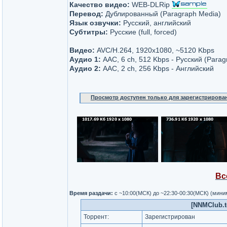
Качество видео:
WEB-DLRip
Перевод:
Дублированный (Paragraph Media)
Язык озвучки:
Русский, английский
Субтитры:
Русские (full, forced)
Видео:
AVC/H.264, 1920x1080, ~5120 Kbps
Аудио 1:
AAC, 6 ch, 512 Kbps - Русский (Parag
Аудио 2:
AAC, 2 ch, 256 Kbps - Английский
Просмотр доступен только для зарегистрирова
Вс
Время раздачи:
с ~10:00(МСК) до ~22:30-00:30(МСК) (мин
[NNMClub.t
Торрент:
Зарегистрирован