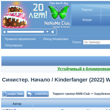
Портал
Форум
Правила оформления
Обход блокировок
Поиск :
Популярное
Устойчивый к блокировка
Синистер. Начало / Kinderfanger (2022) 
Торрент-трекер NNM-Club
->
Зарубежно
Автор