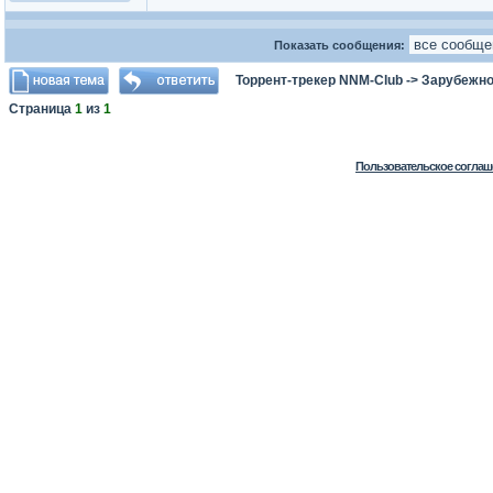
Показать сообщения:
Торрент-трекер NNM-Club
->
Зарубежно
Страница
1
из
1
Пользовательское соглаш