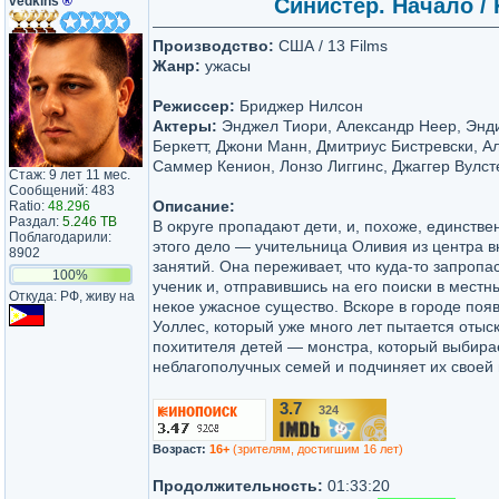
vedkins
®
Синистер. Начало / 
Производство:
США / 13 Films
Жанр:
ужасы
Режиссер:
Бриджер Нилсон
Актеры:
Энджел Тиори, Александр Неер, Энд
Беркетт, Джони Манн, Дмитриус Бистревски, А
Саммер Кенион, Лонзо Лиггинс, Джаггер Вулс
Стаж: 9 лет 11 мес.
Сообщений: 483
Описание:
Ratio:
48.296
Раздал:
5.246 TB
В округе пропадают дети, и, похоже, единстве
Поблагодарили:
этого дело — учительница Оливия из центра 
8902
занятий. Она переживает, что куда-то запроп
100%
ученик и, отправившись на его поиски в местн
Откуда: РФ, живу на
некое ужасное существо. Вскоре в городе поя
Уоллес, который уже много лет пытается отыс
похитителя детей — монстра, который выбирае
неблагополучных семей и подчиняет их своей 
3.7
324
/10
Возраст:
16+
(зрителям, достигшим 16 лет)
Продолжительность:
01:33:20