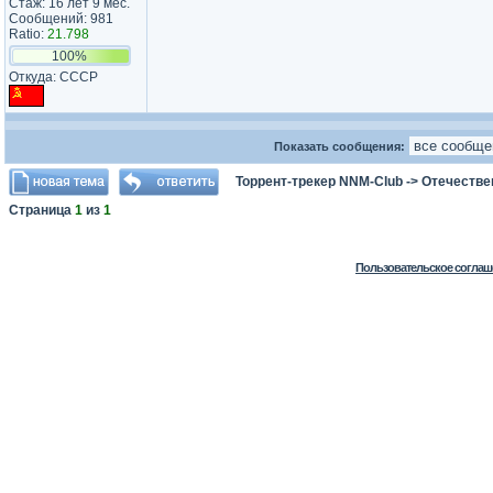
Стаж: 16 лет 9 мес.
Сообщений: 981
Ratio:
21.798
100%
Откуда: СССР
Показать сообщения:
Торрент-трекер NNM-Club
->
Отечестве
Страница
1
из
1
Пользовательское соглаш