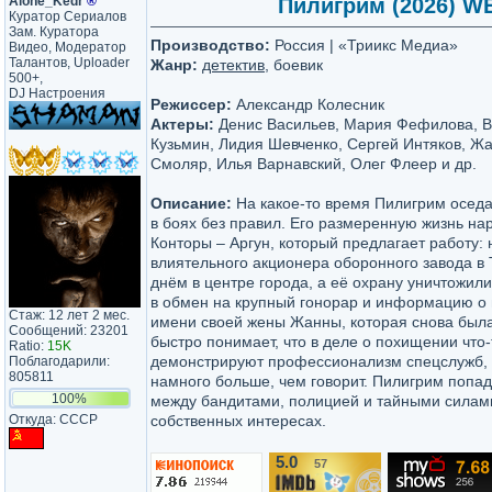
Alone_Kedr
®
Пилигрим (2026) WEB
Куратор Сериалов
Зам. Куратора
Производство:
Россия | «Триикс Медиа»
Видео, Модератор
Талантов, Uploader
Жанр:
детектив
, боевик
500+,
DJ Настроения
Режиссер:
Александр Колесник
Актеры:
Денис Васильев, Мария Фефилова, В
Кузьмин, Лидия Шевченко, Сергей Интяков, Ж
Смоляр, Илья Варнавский, Олег Флеер и др.
Описание:
На какое-то время Пилигрим оседа
в боях без правил. Его размеренную жизнь на
Конторы – Аргун, который предлагает работу:
влиятельного акционера оборонного завода в 
днём в центре города, а её охрану уничтожили
в обмен на крупный гонорар и информацию о 
Стаж: 12 лет 2 мес.
имени своей жены Жанны, которая снова была
Сообщений: 23201
быстро понимает, что в деле о похищении что-
Ratio:
15K
демонстрируют профессионализм спецслужб, 
Поблагодарили:
805811
намного больше, чем говорит. Пилигрим попад
100%
между бандитами, полицией и тайными силами
Откуда: CCCP
собственных интересах.
5.0
57
/10