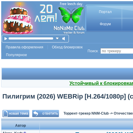
Портал
Форум
Правила оформления
Обход блокировок
Поиск :
Популярное
Устойчивый к блокировка
Пилигрим (2026) WEBRip [H.264/1080p] (се
Торрент-трекер NNM-Club
->
Отечестве
Автор