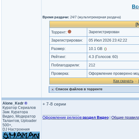
Вс
Время раздачи:
24/7 (мультитрекерная раздача)
[
Зарегистрирован
Торрент:
Зарегистрирован:
05 Июл 2026 23:42:22
Размер:
10.1 GB
(
)
Рейтинг:
4.3
(Голосов:
60
)
Поблагодарили:
212
Проверка:
Оформление проверено мод
Как cкачать
·
Список файлов в торренте
Alone_Kedr
®
+ 7-8 серии
Куратор Сериалов
Зам. Куратора
_________________
Видео, Модератор
Оформление релизов
раздел Видео
|
Общие правил
Талантов, Uploader
500+,
DJ Настроения