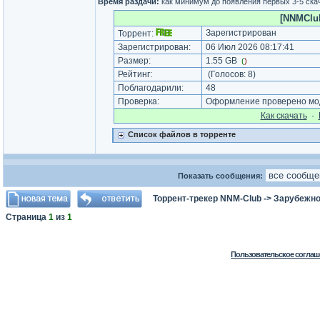
Время раздачи:
как минимум до появления первых 3-5 скач
[NNMClub
Зарегистрирован
Торрент:
Зарегистрирован:
06 Июл 2026 08:17:41
Размер:
1.55 GB
(
)
Рейтинг:
(Голосов:
8
)
Поблагодарили:
48
Проверка:
Оформление проверено мод
Как cкачать
·
Список файлов в торренте
Показать сообщения:
Торрент-трекер NNM-Club
->
Зарубежно
Страница
1
из
1
Пользовательское соглаш