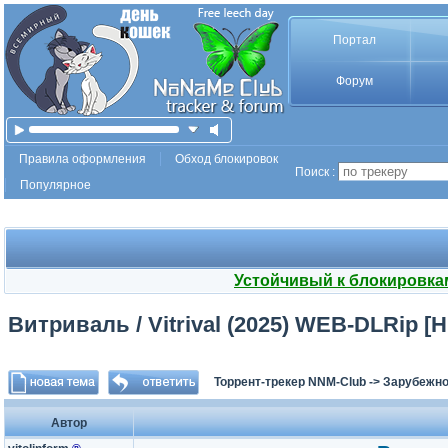
Портал
Форум
Правила оформления
Обход блокировок
Поиск :
Популярное
Устойчивый к блокировка
Витриваль / Vitrival (2025) WEB-DLRip [H
Торрент-трекер NNM-Club
->
Зарубежно
Автор