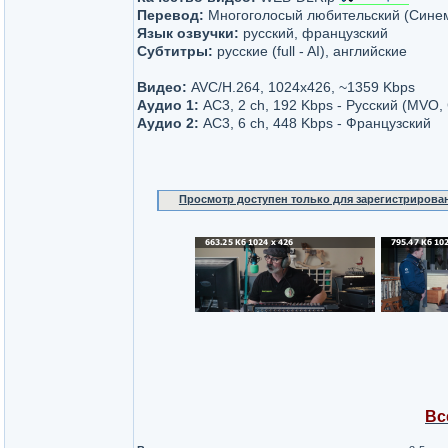
Перевод:
Многоголосый любительский (Сине
Язык озвучки:
русский, французский
Субтитры:
русские (full - AI), английские
Видео:
AVC/H.264, 1024х426, ~1359 Kbps
Аудио 1:
AC3, 2 ch, 192 Kbps - Русский (MVO
Аудио 2:
AC3, 6 ch, 448 Kbps - Французский
Просмотр доступен только для зарегистрирова
Вс