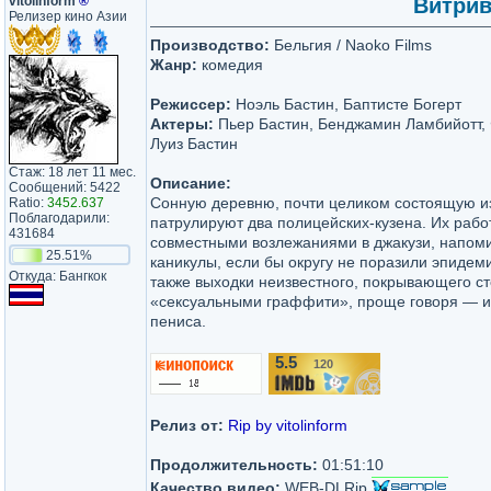
vitolinform
®
Витрива
Релизер кино Азии
Производство:
Бельгия / Naoko Films
Жанр:
комедия
Режиссер:
Ноэль Бастин, Баптисте Богерт
Актеры:
Пьер Бастин, Бенджамин Ламбийотт, 
Луиз Бастин
Стаж: 18 лет 11 мес.
Описание:
Сообщений: 5422
Сонную деревню, почти целиком состоящую из
Ratio:
3452.637
Поблагодарили:
патрулируют два полицейских-кузена. Их раб
431684
совместными возлежаниями в джакузи, напом
25.51%
каникулы, если бы округу не поразили эпидем
Откуда: Бангкок
также выходки неизвестного, покрывающего с
«сексуальными граффити», проще говоря — 
пениса.
5.5
120
/10
Релиз от:
Rip by vitolinform
Продолжительность:
01:51:10
Качество видео:
WEB-DLRip