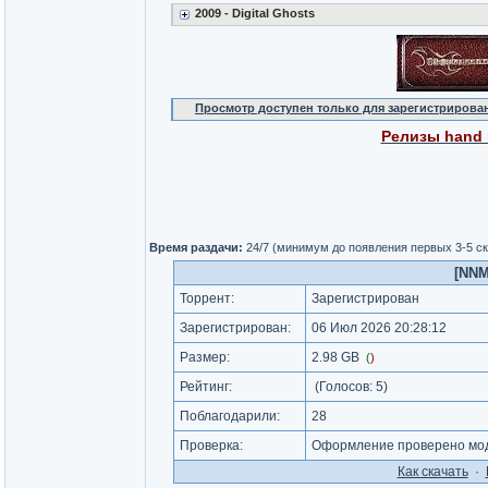
2009 - Digital Ghosts
Просмотр доступен только для зарегистрирова
Релизы hand m
Время раздачи:
24/7 (минимум до появления первых 3-5 с
[NNM
Торрент:
Зарегистрирован
Зарегистрирован:
06 Июл 2026 20:28:12
Размер:
2.98 GB
(
)
Рейтинг:
(Голосов:
5
)
Поблагодарили:
28
Проверка:
Оформление проверено мод
Как cкачать
·