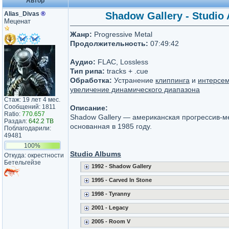
Автор
Alias_Divas
®
Shadow Gallery - Studio 
Меценат
Жанр:
Progressive Metal
Продолжительность:
07:49:42
Аудио:
FLAC, Lossless
Тип рипа:
tracks + .cue
Обработка:
Устранение
клиппинга
и
интерсе
увеличение динамического диапазона
Стаж: 19 лет 4 мес.
Сообщений: 1811
Описание:
Ratio:
770.657
Shadow Gallery — американская прогрессив-ме
Раздал:
642.2 TB
основанная в 1985 году.
Поблагодарили:
49481
100%
Studio Albums
Откуда: окрестности
Бетельгейзе
1992 - Shadow Gallery
1995 - Carved In Stone
1998 - Tyranny
2001 - Legacy
2005 - Room V