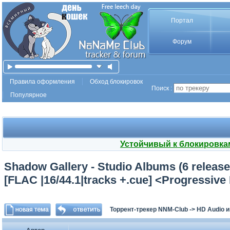
Портал
Форум
Правила оформления
Обход блокировок
Поиск :
Популярное
Устойчивый к блокировка
Shadow Gallery - Studio Albums (6 release
[FLAC |16/44.1|tracks +.cue] <Progressive
Торрент-трекер NNM-Club
->
HD Audio 