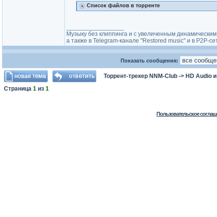
Список файлов в торренте
_________________
Музыку без клиппинга и с увеличенным динамически
а также в Telegram-канале "Restored music" и в P2P-се
Показать сообщения:
Торрент-трекер NNM-Club
->
HD Audio 
Страница
1
из
1
Пользовательское соглаш