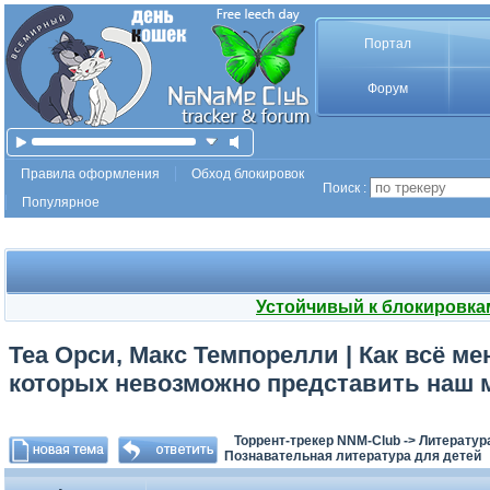
Портал
Форум
Правила оформления
Обход блокировок
Поиск :
Популярное
Устойчивый к блокировка
Теа Орси, Макс Темпорелли | Как всё м
которых невозможно представить наш ми
Торрент-трекер NNM-Club
->
Литератур
Познавательная литература для детей