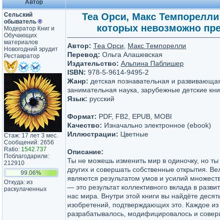
Автор
Сельский
Теа Орси, Макс Темпорелли 
обыватель
®
которых невозможно пред
Модератор Книг и
Обучающих
материалов
Автор:
Теа Орси
,
Макс Темпорелли
Новогодний эрудит
Перевод:
Ольга Алашевская
Реставратор
Издательство:
Альпина Паблишер
ISBN:
978-5-9614-9495-2
Жанр:
детская познавательная и развивающая
занимательная наука, зарубежные детские кни
Язык:
русский
Формат:
PDF, FB2, EPUB, MOBI
Качество:
Изначально электронное (ebook)
Иллюстрации:
Цветные
Стаж: 17 лет 3 мес.
Сообщений: 2656
Ratio:
1542.737
Описание:
Поблагодарили:
Ты не можешь изменить мир в одиночку, но ты
212910
других и совершать собственные открытия. Ве
99.06%
являются результатом умов и усилий множест
Откуда: из
— это результат коллективного вклада в разв
раскулаченных
нас мира. Внутри этой книги вы найдёте деся
изобретений, подтверждающих это. Каждое из
разрабатывалось, модифицировалось и совер