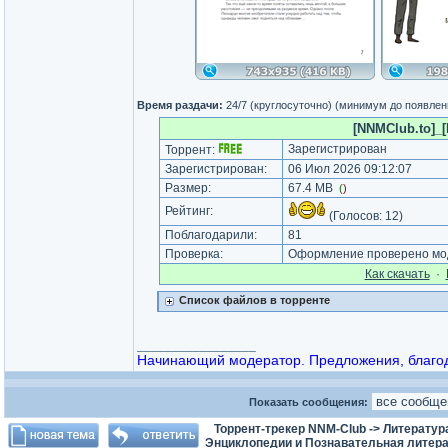
Время раздачи:
24/7 (круглосуточно) (минимум до появлен
[NNMClub.to]_[
Зарегистрирован
Торрент:
Зарегистрирован:
06 Июл 2026 09:12:07
Размер:
67.4 MB
(
)
Рейтинг:
(Голосов:
12
)
Поблагодарили:
81
Проверка:
Оформление проверено мод
Как cкачать
·
Список файлов в торренте
_________________
Начинающий модератор. Предложения, благода
Показать сообщения:
Торрент-трекер NNM-Club
->
Литератур
Энциклопедии и Познавательная литера