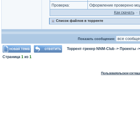
Проверка:
Оформление проверено мод
Как cкачать
·
Список файлов в торренте
Показать сообщения:
Торрент-трекер NNM-Club
->
Проекты
-
Страница
1
из
1
Пользовательское соглаш