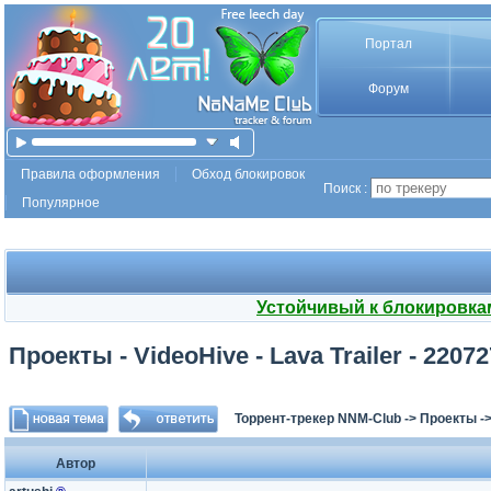
Портал
Форум
Правила оформления
Обход блокировок
Поиск :
Популярное
Устойчивый к блокировка
Проекты - VideoHive - Lava Trailer - 2207
Торрент-трекер NNM-Club
->
Проекты
-
Автор