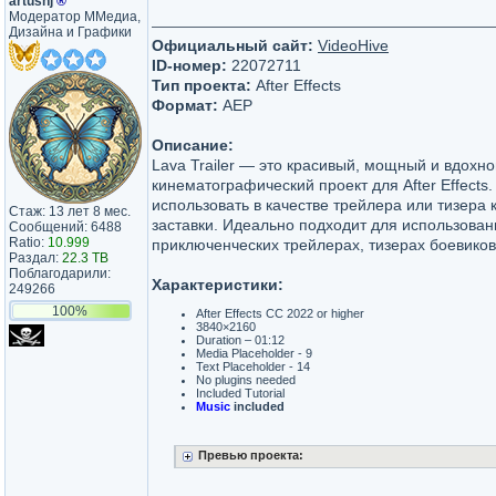
artushj
®
Модератор ММедиа,
Дизайна и Графики
Официальный сайт:
VideoHive
ID-номер:
22072711
Тип проекта:
After Effects
Формат:
AEP
Описание:
Lava Trailer — это красивый, мощный и вдох
кинематографический проект для After Effects
использовать в качестве трейлера или тизера 
Стаж: 13 лет 8 мес.
заставки. Идеально подходит для использован
Сообщений: 6488
Ratio:
10.999
приключенческих трейлерах, тизерах боевиков,
Раздал:
22.3 TB
Поблагодарили:
Характеристики:
249266
100%
After Effects CC 2022 or higher
3840×2160
Duration – 01:12
Media Placeholder - 9
Text Placeholder - 14
No plugins needed
Included Tutorial
Music
included
Превью проекта: