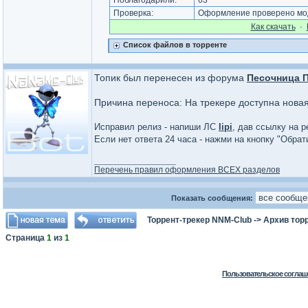
Поблагодарили:
63
Проверка:
Оформление проверено мод
Как cкачать
·
Список файлов в торренте
Топик был перенесен из форума
Песочница 
Причина переноса: На трекере доступна нова
Исправил релиз - напиши ЛС
lipi
, дав ссылку на р
Если нет ответа 24 часа - нажми на кнопку "Обра
_________________
Перечень правил оформления ВСЕХ разделов
Показать сообщения:
Торрент-трекер NNM-Club
->
Архив тор
Страница
1
из
1
Пользовательское соглаш