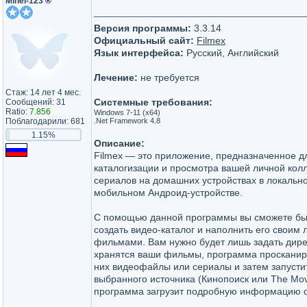
Mihei-123
®
Версия программы:
3.3.14
Официальный сайт:
Filmex
Язык интерфейса:
Русский, Английский
Лечение:
не требуется
Стаж: 14 лет 4 мес.
Системные требования:
Сообщений: 31
Ratio:
7.856
Windows 7-11 (x64)
Поблагодарили: 681
.Net Framework 4.8
1.15%
Описание:
Filmex — это приложение, предназначенное д
каталогизации и просмотра вашей личной кол
сериалов на домашних устройствах в локально
мобильном Андроид-устройстве.
С помощью данной программы вы сможете быс
создать видео-каталог и наполнить его свои
фильмами. Вам нужно будет лишь задать дире
хранятся ваши фильмы, программа просканиру
них видеофайлы или сериалы и затем запусти
выбранного источника (Кинопоиск или The Mov
программа загрузит подробную информацию о 