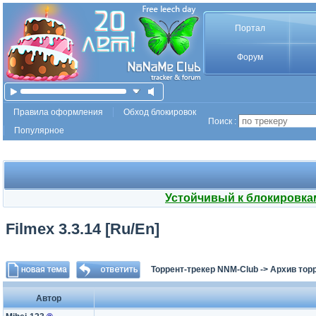
Портал
Форум
Правила оформления
Обход блокировок
Поиск :
Популярное
Устойчивый к блокировка
Filmex 3.3.14 [Ru/En]
Торрент-трекер NNM-Club
->
Архив тор
Автор