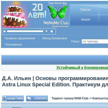
Портал
Форум
Правила оформления
Обход блокировок
Поиск :
Популярное
Устойчивый к блокировка
Д.А. Ильин | Основы программирования
Astra Linux Special Edition. Практикум д
Торрент-трекер NNM-Club
->
Компьютер