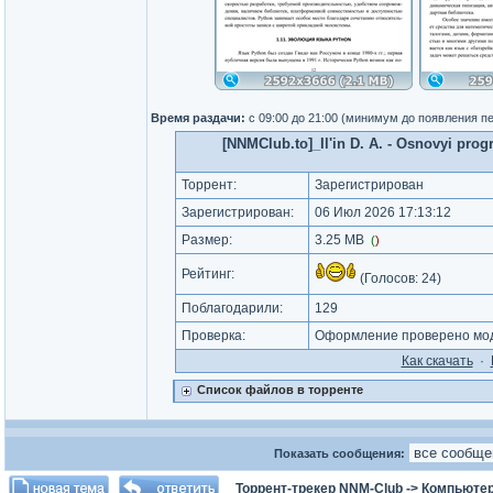
Время раздачи:
с 09:00 до 21:00 (минимум до появления п
[NNMClub.to]_Il'in D. A. - Osnovyi prog
Торрент:
Зарегистрирован
Зарегистрирован:
06 Июл 2026 17:13:12
Размер:
3.25 MB
(
)
Рейтинг:
(Голосов:
24
)
Поблагодарили:
129
Проверка:
Оформление проверено мод
Как cкачать
·
Список файлов в торренте
Показать сообщения:
Торрент-трекер NNM-Club
->
Компьютер