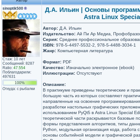
Автор
sinoptik500
®
Д.А. Ильин | Основы програм
Astra Linux Speci
Автор:
Д.А. Ильин
Издательство:
Ай Пи Ар Медиа, Профобразо
Серия:
Среднее профессиональное образова
ISBN:
978-5-4497-5532-2, 978-5-4488-3034-1
Жанр:
Компьютерная литература
Стаж: 10 лет
Формат:
PDF
Сообщений: 8287
Качество:
Изначально электронное (ebook)
Ratio:
47.554
Поблагодарили:
Иллюстрации:
Отсутствуют
497631
100%
Описание:
Откуда: с рыбалки
В практикуме приведены теоретические и прак
большую часть из которых составляют практич
направленные на освоение программирования
разработки настольных графических приложен
использованием PyQt5 в Astra Linux Special Edit
теоретической части раскрываются базовые по
формы представления алгоритмов, типы данны
Python, модульная организация кода, работа 
основы событийной модели и графической ра