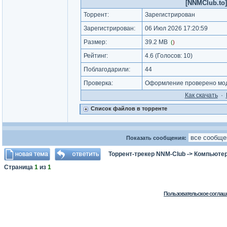
[NNMClub.to]
Торрент:
Зарегистрирован
Зарегистрирован:
06 Июл 2026 17:20:59
Размер:
39.2 MB
(
)
Рейтинг:
4.6
(Голосов:
10
)
Поблагодарили:
44
Проверка:
Оформление проверено мод
Как cкачать
·
Список файлов в торренте
Показать сообщения:
Торрент-трекер NNM-Club
->
Компьютер
Страница
1
из
1
Пользовательское соглаш