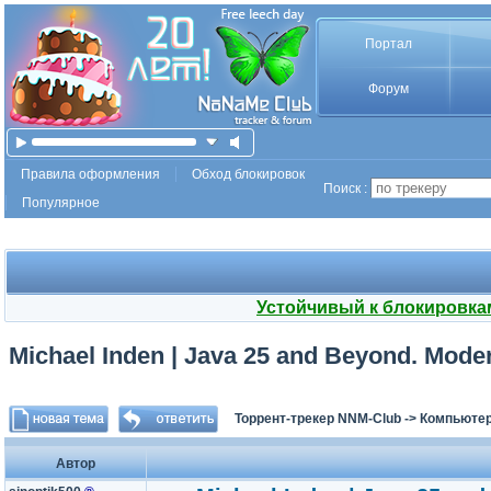
Портал
Форум
Правила оформления
Обход блокировок
Поиск :
Популярное
Устойчивый к блокировка
Michael Inden | Java 25 and Beyond. Mode
Торрент-трекер NNM-Club
->
Компьютер
Автор