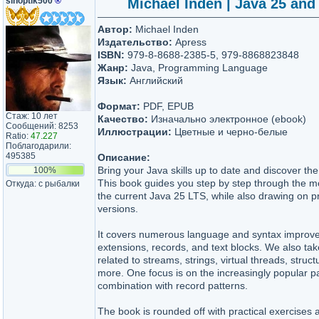
sinoptik500
®
Michael Inden | Java 25 an
Автор:
Michael Inden
Издательство:
Apress
ISBN:
979-8-8688-2385-5, 979-8868823848
Жанр:
Java, Programming Language
Язык:
Английский
Формат:
PDF, EPUB
Стаж: 10 лет
Качество:
Изначально электронное (ebook)
Сообщений: 8253
Иллюстрации:
Цветные и черно-белые
Ratio:
47.227
Поблагодарили:
495385
Описание:
Bring your Java skills up to date and discover the
100%
This book guides you step by step through the m
Откуда: с рыбалки
the current Java 25 LTS, while also drawing on pr
versions.
It covers numerous language and syntax improve
extensions, records, and text blocks. We also tak
related to streams, strings, virtual threads, str
more. One focus is on the increasingly popular pa
combination with record patterns.
The book is rounded off with practical exercises 