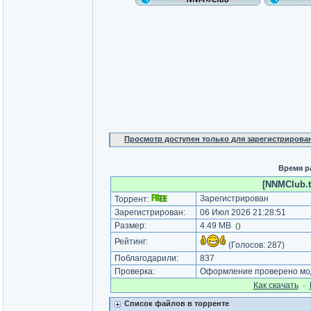
Просмотр доступен только для зарегистрирова
Время р
[NNMClub.t
Зарегистрирован
Торрент:
Зарегистрирован:
06 Июл 2026 21:28:51
Размер:
4.49 MB
(
)
Рейтинг:
(Голосов:
287
)
Поблагодарили:
837
Проверка:
Оформление проверено мод
Как cкачать
·
Список файлов в торренте