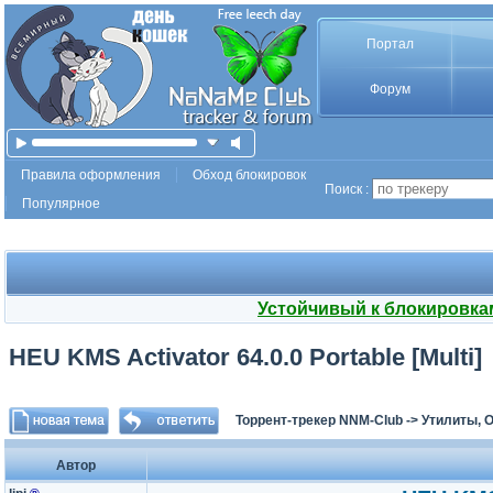
Портал
Форум
Правила оформления
Обход блокировок
Поиск :
Популярное
Устойчивый к блокировка
HEU KMS Activator 64.0.0 Portable [Multi]
Торрент-трекер NNM-Club
->
Утилиты, 
Автор