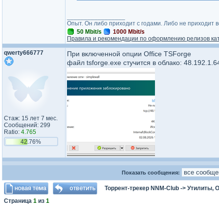
_________________
Опыт. Он либо приходит с годами. Либо не приходит 
50 Mbit/s
1000 Mbit/s
Правила и рекомендации по оформлению релизов ка
qwerty666777
При включенной опции Office TSForge
файл tsforge.exe стучится в облако: 48.192.1.6
Стаж: 15 лет 7 мес.
Сообщений: 299
Ratio:
4.765
42.76%
Показать сообщения:
Торрент-трекер NNM-Club
->
Утилиты, 
Страница
1
из
1