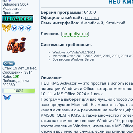
lipi
®
HEU KMS 
Uploaders 500+
Модератор
Версия программы:
64.0.0
Программ
Официальный сайт:
ссылка
Язык интерфейса:
Английский, Китайский
Лечение:
(
не требуется
)
Системные требования:
Windows XP/Vista/7/8.1/10/11
Microsoft Office 2010, 2013, 2016, 2019, 2021, 2024 и 
Все версии Windows Server
Стаж: 19 лет 10 мес.
Сообщений: 3814
Ratio:
10K
Описание:
Поблагодарили:
HEU KMS Activator — это простая в использов
202860
активации Windows и Office, которая может ак
100%
10, 11 и MS Office 2024 в 1 клик.
Программа выберет для вас лучший способ ло
всех продуктов Microsoft. Вы можете выбрать 
канал активации с 4 режимами на выбор: циф
KMS38, OEM и KMS, а также множество полез
таких как изменение версии Windows 10, резе
восстановление Windows, изменение MS Office 
ключей вручную на случай, если вы купили ор