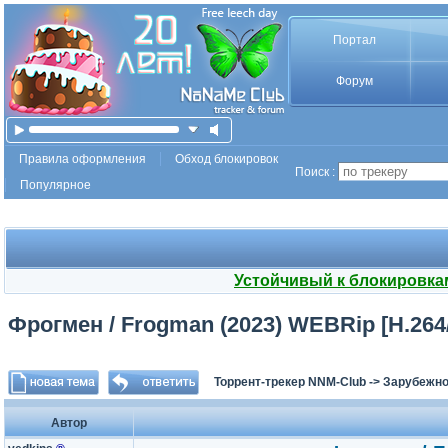
Портал
Форум
Правила оформления
Обход блокировок
Поиск :
Популярное
Устойчивый к блокировка
Фрогмен / Frogman (2023) WEBRip [H.264
Торрент-трекер NNM-Club
->
Зарубежно
Автор