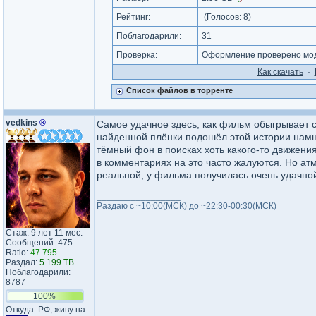
Рейтинг:
(Голосов:
8
)
Поблагодарили:
31
Проверка:
Оформление проверено мод
Как cкачать
·
Список файлов в торренте
vedkins
®
Самое удачное здесь, как фильм обыгрывает 
найденной плёнки подошёл этой истории намн
тёмный фон в поисках хоть какого-то движени
в комментариях на это часто жалуются. Но ат
реальной, у фильма получилась очень удачно
_________________
Раздаю с ~10:00(МСК) до ~22:30-00:30(МСК)
Стаж: 9 лет 11 мес.
Сообщений: 475
Ratio:
47.795
Раздал:
5.199 TB
Поблагодарили:
8787
100%
Откуда: РФ, живу на