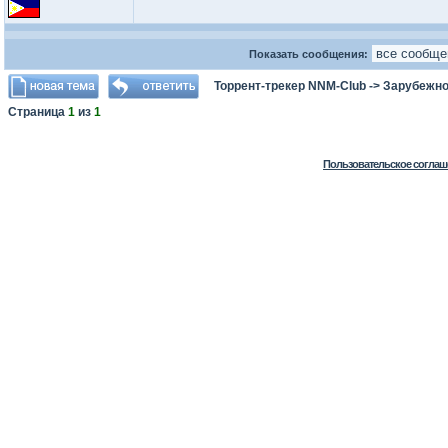
Показать сообщения:
Торрент-трекер NNM-Club
->
Зарубежно
Страница
1
из
1
Пользовательское соглаш