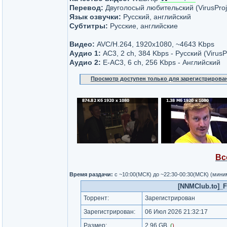
Перевод:
Двуголосый любительский (VirusProj
Язык озвучки:
Русский, английский
Субтитры:
Русские, английские
Видео:
AVC/H.264, 1920x1080, ~4643 Kbps
Аудио 1:
AC3, 2 ch, 384 Kbps - Русский (VirusP
Аудио 2:
E-AC3, 6 ch, 256 Kbps - Английский
Просмотр доступен только для зарегистрирова
Вс
Время раздачи:
с ~10:00(МСК) до ~22:30-00:30(МСК) (мин
[NNMClub.to]_
Торрент:
Зарегистрирован
Зарегистрирован:
06 Июл 2026 21:32:17
Размер:
2.96 GB
(
)