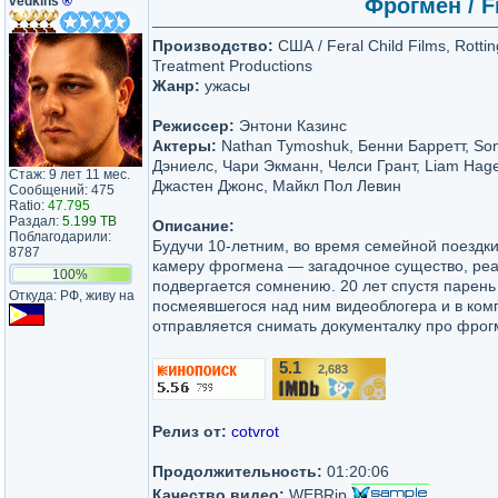
vedkins
®
Фрогмен / F
Производство:
США / Feral Child Films, Rotti
Treatment Productions
Жанр:
ужасы
Режиссер:
Энтони Казинс
Актеры:
Nathan Tymoshuk, Бенни Барретт, So
Дэниелс, Чари Экманн, Челси Грант, Liam Hage
Стаж: 9 лет 11 мес.
Джастен Джонс, Майкл Пол Левин
Сообщений: 475
Ratio:
47.795
Раздал:
5.199 TB
Описание:
Поблагодарили:
Будучи 10-летним, во время семейной поездк
8787
камеру фрогмена — загадочное существо, реа
100%
подвергается сомнению. 20 лет спустя парен
Откуда: РФ, живу на
посмеявшегося над ним видеоблогера и в ком
отправляется снимать документалку про фрог
5.1
2,683
/10
Релиз от:
cotvrot
Продолжительность:
01:20:06
Качество видео:
WEBRip