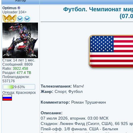
Автор
Optimus
®
Футбол. Чемпионат мир
Uploader 104+
(07.
Стаж: 14 лет 1 мес.
Сообщений: 8809
Ratio:
3922.458
Раздал:
477.4 TB
Поблагодарили:
537176
Телекомпания:
Матч!
29.63%
Жанр:
Спорт, Футбол
Откуда: Красноярск
Комментатор:
Роман Трушечкин
Описание:
07 июля 2026, вторник. 03:00 МСК
Стадион: Люмен Филд (Сиэтл, США), 66 925 з
Плей-офф. 1/8 финала. США - Бельгия