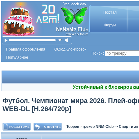
Портал
Форум
Правила оформления
Обход блокировок
Поиск :
Популярное
Устойчивый к блокировка
Футбол. Чемпионат мира 2026. Плей-офф.
WEB-DL [H.264/720p]
Торрент-трекер NNM-Club
->
Спорт и а