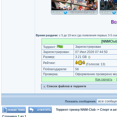
Вс
Время раздачи:
c 5 до 19 мск (до появления первых 3-5 с
[NNMClub.
Зарегистрирован
Торрент:
Зарегистрирован:
07 Июл 2026 07:44:50
Размер:
3.21 GB
(
)
Рейтинг:
(Голосов:
13
)
Поблагодарили:
56
Проверка:
Оформление проверено мод
Как cкачать
·
Список файлов в торренте
Показать сообщения:
Торрент-трекер NNM-Club
->
Спорт и а
Страница
1
из
1