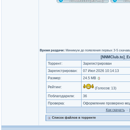
Время раздачи:
Минимум до появления первых 3-5 скача
[NNMClub.to]_En
Торрент:
Зарегистрирован
Зарегистрирован:
07 Июл 2026 10:14:13
Размер:
24.5 MB
(
)
Рейтинг:
(Голосов:
13
)
Поблагодарили:
36
Проверка:
Оформление проверено мод
Как cкачать
·
Список файлов в торренте