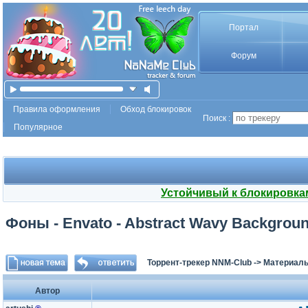
Портал
Форум
Правила оформления
Обход блокировок
Поиск :
Популярное
Устойчивый к блокировка
Фоны - Envato - Abstract Wavy Backgrou
Торрент-трекер NNM-Club
->
Материалы
Автор