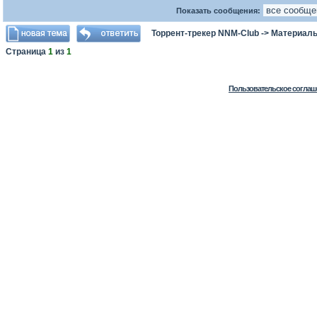
Показать сообщения:
Торрент-трекер NNM-Club
->
Материалы
Страница
1
из
1
Пользовательское соглаш