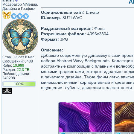
artushj
®
A
Модератор ММедиа,
Дизайна и Графики
Официальный сайт:
Envato
ID-номер:
8UTLWVC
Раздаваемый материал:
Фоны
Разрешение файлов:
4096x2304
Формат:
JPG
Описание:
Добавьте современную динамику в свои прое
Стаж: 13 лет 8 мес.
набора Abstract Wavy Backgrounds. Коллекция
Сообщений: 6488
Ratio:
10.999
абстрактные композиции с плавными волнооб
Раздал:
22.3 TB
мягкими градиентами, которые идеально подх
Поблагодарили:
и печатного дизайна. Такие фоны легко вписы
249298
минималистичный, корпоративный и креативны
100%
ощущение глубины, движения и элегантности.