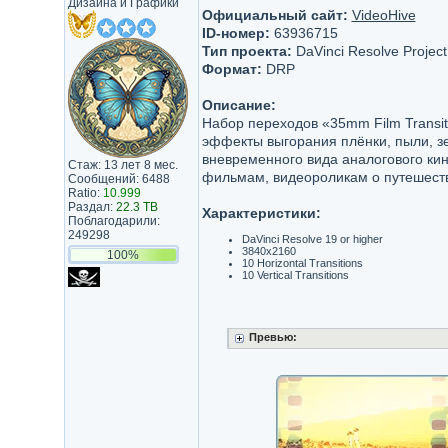
Дизайна и Графики
Официальный сайт:
VideoHive
ID-номер:
63936715
Тип проекта:
DaVinci Resolve Project
Формат:
DRP
Описание:
Набор переходов «35mm Film Transit
эффекты выгорания плёнки, пыли, зе
вневременного вида аналогового кин
Стаж: 13 лет 8 мес.
фильмам, видеороликам о путешест
Сообщений: 6488
Ratio:
10.999
Раздал:
22.3 TB
Характеристики:
Поблагодарили:
249298
DaVinci Resolve 19 or higher
3840x2160
100%
10 Horizontal Transitions
10 Vertical Transitions
Превью: