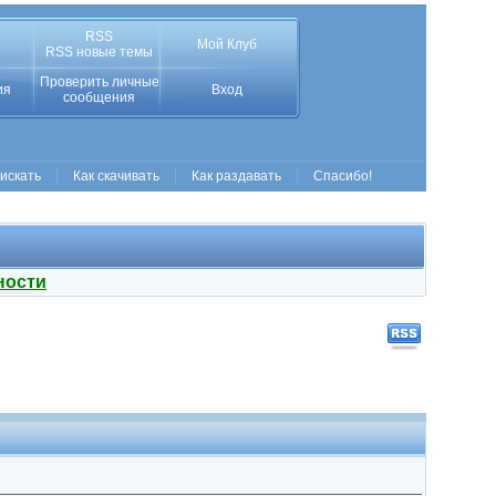
RSS
Мой Клуб
RSS новые темы
Проверить личные
ия
Вход
сообщения
 искать
Как скачивать
Как раздавать
Спасибо!
ности