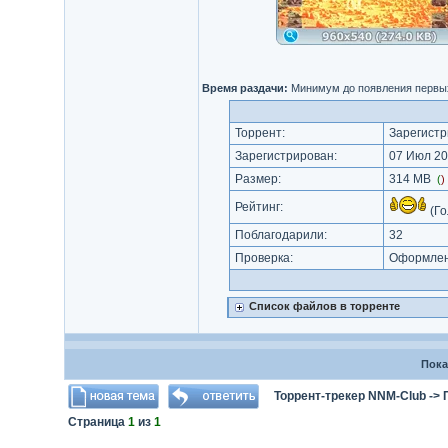
Время раздачи:
Минимум до появления первых
Торрент:
Зарегистр
Зарегистрирован:
07 Июл 20
Размер:
314 MB
(
)
Рейтинг:
(Го
Поблагодарили:
32
Проверка:
Оформлени
Список файлов в торренте
Пока
Торрент-трекер NNM-Club
->
Страница
1
из
1