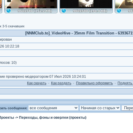
 3-5 скачавших
[NNMClub.to]_VideoHive - 35mm Film Transition - 63936715
ирован
26 10:22:18
лосов:
10
)
е проверено модератором 07 Июл 2026 10:24:01
Как cкачать
·
Как раздать
·
Правильно оформить
·
Поднять 
зать сообщения:
Проекты
->
Переходы, фоны и оверлеи (проекты)