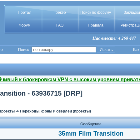
Портал
Трекер
Поиск по форуму
Закладки
Форум
FAQ
Правила
Регистрац
Нас вместе: 4 268 447
ое
Поиск :
Как
йчивый к блокировкам VPN с высоким уровнем приват
ansition - 63936715 [DRP]
Проекты
->
Переходы, фоны и оверлеи (проекты)
Сообщение
35mm Film Transition