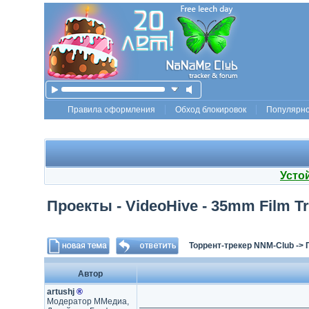
Правила оформления
Обход блокировок
Популярн
Усто
Проекты - VideoHive - 35mm Film Tr
Торрент-трекер NNM-Club
->
Автор
artushj
®
Модератор ММедиа,