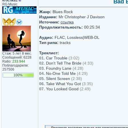
krochka1
®
Bad B
RG Music
Жанр:
Blues Rock
Издание:
Mr Christopher J Davison
Источник:
ссылка
Продолжительность:
00:25:34
Аудио:
FLAC, Lossless|WEB-DL
Тип рипа:
tracks
Треклист:
Стаж: 5 лет 8 мес.
Сообщений: 6228
01.
Car Trouble
(3:02)
Ratio:
233.944
02.
Don't Tell The Bride
(4:33)
Поблагодарили:
03.
Foundry Lane
(4:28)
257506
04.
No-One Told Me
(4:29)
100%
05.
Silent Screen
(2:38)
06.
Take What You Got
(3:35)
07.
You Looked Good
(2:49)
Просмотр доступен только для зарегистрирова