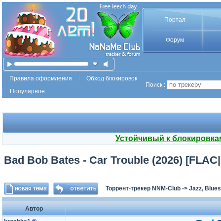
Портал
Форум
Правила оформления
Обход блокировок
Поиск :
Популярное
Устойчивый к блокировка
Bad Bob Bates - Car Trouble (2026) [FLA
Торрент-трекер NNM-Club
->
Jazz, Blues
Автор