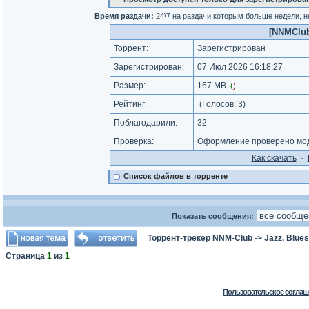
Время раздачи:
24\7 на раздачи которым больше недели, 
[NNMClub.
Торрент:
Зарегистрирован
Зарегистрирован:
07 Июл 2026 16:18:27
Размер:
167 MB
(
)
Рейтинг:
(Голосов:
3
)
Поблагодарили:
32
Проверка:
Оформление проверено мод
Как cкачать
·
Список файлов в торренте
Показать сообщения:
Торрент-трекер NNM-Club
->
Jazz, Blues
Страница
1
из
1
Пользовательское соглаш