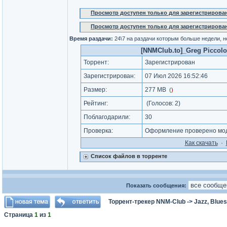
Просмотр доступен только для зарегистрирова
Просмотр доступен только для зарегистрирова
Время раздачи:
24\7 на раздачи которым больше недели, 
[NNMClub.to]_Greg Piccolo 
Торрент:
Зарегистрирован
Зарегистрирован:
07 Июл 2026 16:52:46
Размер:
277 MB
(
)
Рейтинг:
(Голосов:
2
)
Поблагодарили:
30
Проверка:
Оформление проверено мод
Как cкачать
·
Список файлов в торренте
Показать сообщения:
Торрент-трекер NNM-Club
->
Jazz, Blues
Страница
1
из
1