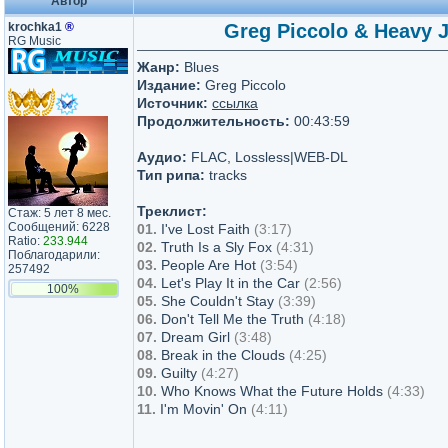
Автор
krochka1
®
Greg Piccolo & Heavy J
RG Music
Жанр:
Blues
Издание:
Greg Piccolo
Источник:
ссылка
Продолжительность:
00:43:59
Аудио:
FLAC, Lossless|WEB-DL
Тип рипа:
tracks
Треклист:
Стаж: 5 лет 8 мес.
Сообщений: 6228
01.
I've Lost Faith
(3:17)
Ratio:
233.944
02.
Truth Is a Sly Fox
(4:31)
Поблагодарили:
03.
People Are Hot
(3:54)
257492
04.
Let's Play It in the Car
(2:56)
100%
05.
She Couldn't Stay
(3:39)
06.
Don't Tell Me the Truth
(4:18)
07.
Dream Girl
(3:48)
08.
Break in the Clouds
(4:25)
09.
Guilty
(4:27)
10.
Who Knows What the Future Holds
(4:33)
11.
I'm Movin' On
(4:11)