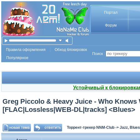
Портал
Форум
Правила оформления
Обход блокировок
Поиск :
Популярное
Устойчивый к блокировка
Greg Piccolo & Heavy Juice - Who Knows W
[FLAC|Lossless|WEB-DL|tracks] <Blues>
Торрент-трекер NNM-Club
->
Jazz, Blues