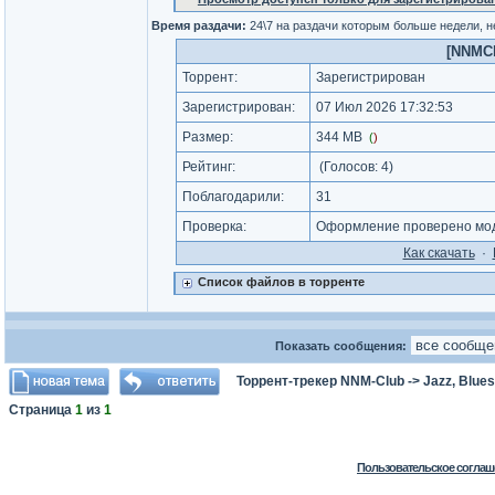
Время раздачи:
24\7 на раздачи которым больше недели, 
[NNMClu
Торрент:
Зарегистрирован
Зарегистрирован:
07 Июл 2026 17:32:53
Размер:
344 MB
(
)
Рейтинг:
(Голосов:
4
)
Поблагодарили:
31
Проверка:
Оформление проверено мод
Как cкачать
·
Список файлов в торренте
Показать сообщения:
Торрент-трекер NNM-Club
->
Jazz, Blues
Страница
1
из
1
Пользовательское соглаш