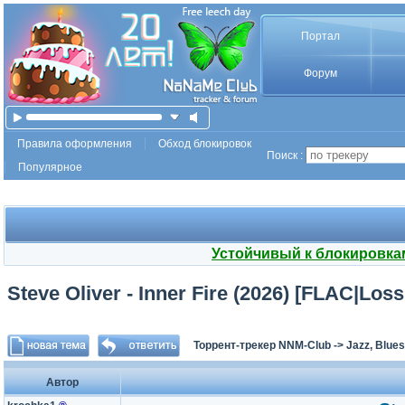
Портал
Форум
Правила оформления
Обход блокировок
Поиск :
Популярное
Устойчивый к блокировка
Steve Oliver - Inner Fire (2026) [FLAC|L
Торрент-трекер NNM-Club
->
Jazz, Blues
Автор