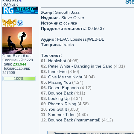
krochka1
®
Ste
RG Music
Жанр:
Smooth Jazz
Издание:
Steve Oliver
Источник:
ссылка
Продолжительность:
00:50:37
Аудио:
FLAC, Lossless|WEB-DL
Тип рипа:
tracks
Треклист:
Стаж: 5 лет 8 мес.
Сообщений: 6228
01.
Hookshot
(4:08)
Ratio:
233.944
02.
Peter White - Dancing in the Sand
(4:31)
Поблагодарили:
03.
Inner Fire
(3:50)
257506
04.
Give Me the Night
(4:04)
100%
05.
Missing You
(4:24)
06.
Desert Euphoria
(4:12)
07.
Bounce Back
(4:11)
08.
Looking Up
(3:34)
09.
Phoenix Rising
(4:58)
10.
You Got It
(3:53)
11.
Summer Tides
(4:40)
12.
Bounce Back (instrumental)
(4:12)
Просмотр доступен только для зарегистрирова