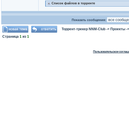
Список файлов в торренте
Показать сообщения:
Торрент-трекер NNM-Club
->
Проекты
-
Страница
1
из
1
Пользовательское соглаш