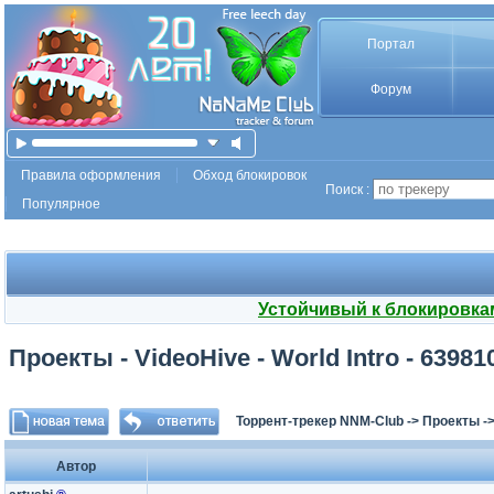
Портал
Форум
Правила оформления
Обход блокировок
Поиск :
Популярное
Устойчивый к блокировка
Проекты - VideoHive - World Intro - 63981
Торрент-трекер NNM-Club
->
Проекты
-
Автор