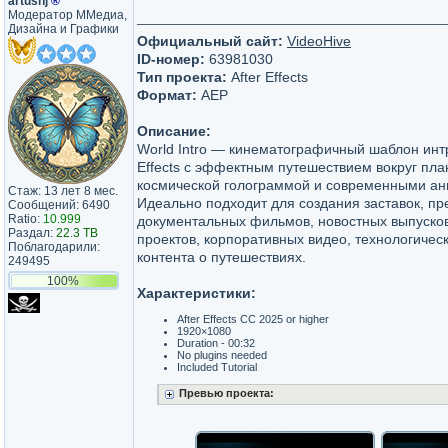
artushj
®
Модератор ММедиа,
Дизайна и Графики
Официальный сайт:
VideoHive
ID-номер:
63981030
Тип проекта:
After Effects
Формат:
AEP
Описание:
World Intro — кинематографичный шаблон интр
Effects с эффектным путешествием вокруг пл
космической голограммой и современными а
Стаж: 13 лет 8 мес.
Идеально подходит для создания заставок, пр
Сообщений: 6490
Ratio:
10.999
документальных фильмов, новостных выпуско
Раздал:
22.3 TB
проектов, корпоративных видео, технологичес
Поблагодарили:
контента о путешествиях.
249495
100%
Характеристики:
After Effects CC 2025 or higher
1920×1080
Duration - 00:32
No plugins needed
Included Tutorial
Превью проекта: