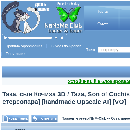
Портал
Форум
Правила оформления
Обход блокировок
Поиск :
Популярное
Устойчивый к блокировка
Таза, сын Кочиза 3D / Taza, Son of Cochi
стереопара] [handmade Upscale AI] [VO]
Торрент-трекер NNM-Club
->
Остальное