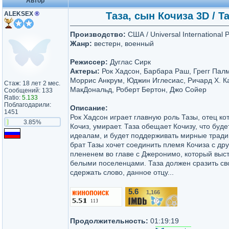
Автор
ALEKSEX
®
Таза, сын Кочиза 3D / Ta
Производство:
США / Universal International P
Жанр:
вестерн, военный
Режиссер:
Дуглас Сирк
Актеры:
Рок Хадсон, Барбара Раш, Грегг Палм
Моррис Анкрум, Юджин Иглесиас, Ричард Х. Ка
Стаж: 18 лет 2 мес.
МакДональд, Роберт Бертон, Джо Сойер
Сообщений: 133
Ratio:
5.133
Поблагодарили:
Описание:
1451
Рок Хадсон играет главную роль Тазы, отец ко
3.85%
Кочиз, умирает. Таза обещает Кочизу, что буде
идеалам, и будет поддерживать мирные тради
брат Тазы хочет соединить племя Кочиза с д
плененем во главе с Джеронимо, который выст
белыми поселенцами. Таза должен сразить сво
сдержать слово, данное отцу...
5.6
1,166
/10
Продолжительность:
01:19:19