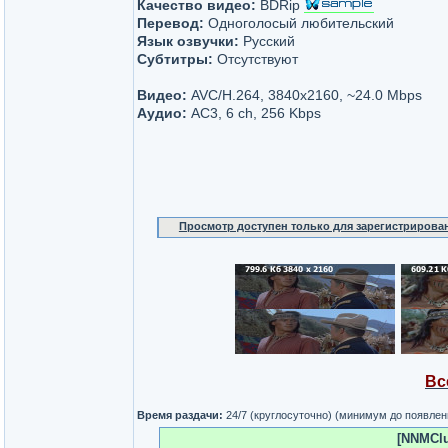
Качество видео:
BDRip
Перевод:
Одноголосый любительский
Язык озвучки:
Русский
Субтитры:
Отсутствуют
Видео:
AVC/H.264, 3840x2160, ~24.0 Mbps
Аудио:
AC3, 6 ch, 256 Kbps
Просмотр доступен только для зарегистрирова
Вс
Время раздачи:
24/7 (круглосуточно) (минимум до появлен
[NNMClu