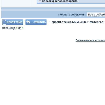
Список файлов в торренте
Показать сообщения:
Торрент-трекер NNM-Club
->
Материалы
Страница
1
из
1
Пользовательское соглаш