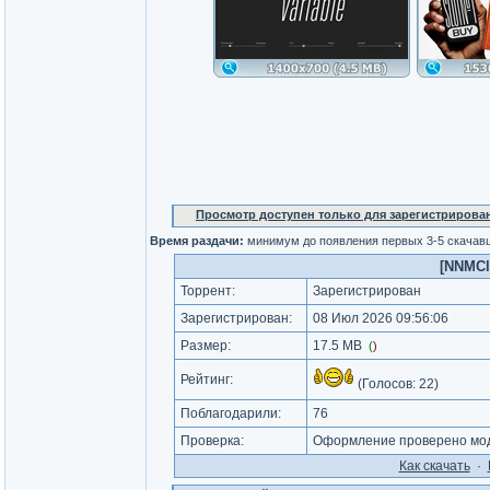
Просмотр доступен только для зарегистрирова
Время раздачи:
минимум до появления первых 3-5 скачав
[NNMClu
Торрент:
Зарегистрирован
Зарегистрирован:
08 Июл 2026 09:56:06
Размер:
17.5 MB
(
)
Рейтинг:
(Голосов:
22
)
Поблагодарили:
76
Проверка:
Оформление проверено мод
Как cкачать
·