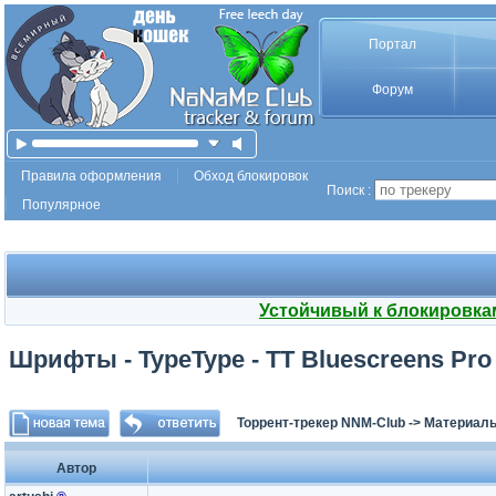
Портал
Форум
Правила оформления
Обход блокировок
Поиск :
Популярное
Устойчивый к блокировка
Шрифты - TypeType - TT Bluescreens Pro 
Торрент-трекер NNM-Club
->
Материалы
Автор