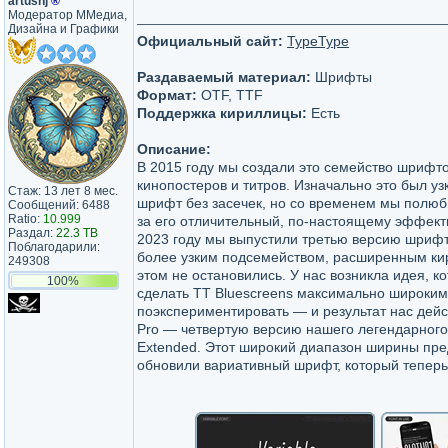
artushj
®
Модератор ММедиа,
Дизайна и Графики
Официальный сайт:
TypeType
Раздаваемый материал:
Шрифты
Формат:
OTF, TTF
Поддержка кириллицы:
Есть
Описание:
В 2015 году мы создали это семейство шрифт
кинопостеров и титров. Изначально это был у
Стаж: 13 лет 8 мес.
шрифт без засечек, но со временем мы полюб
Сообщений: 6488
Ratio:
10.999
за его отличительный, по-настоящему эффект
Раздал:
22.3 TB
2023 году мы выпустили третью версию шрифт
Поблагодарили:
более узким подсемейством, расширенным ки
249308
этом не остановились. У нас возникла идея, к
100%
сделать TT Bluescreens максимально широким
поэкспериментировать — и результат нас дейс
Pro — четвертую версию нашего легендарного
Extended. Этот широкий диапазон ширины пре
обновили вариативный шрифт, который теперь