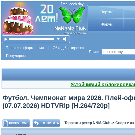
Портал
Форум
Правила оформления
Обход блокировок
Поиск :
Популярное
Устойчивый к блокировка
Футбол. Чемпионат мира 2026. Плей-оф
(07.07.2026) HDTVRip [H.264/720p]
Торрент-трекер NNM-Club
->
Спорт и а