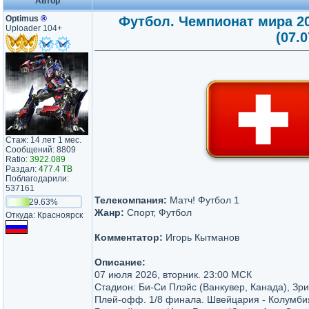
Автор
Optimus
®
Футбол. Чемпионат мира 2
Uploader 104+
(07.
Стаж: 14 лет 1 мес.
Сообщений: 8809
Ratio:
3922.089
Раздал:
477.4 TB
Поблагодарили:
537161
Телекомпания:
Матч! Футбол 1
29.63%
Жанр:
Спорт, Футбол
Откуда: Красноярск
Комментатор:
Игорь Кытманов
Описание:
07 июля 2026, вторник. 23:00 МСК
Стадион: Би-Си Плэйс (Ванкувер, Канада), Зр
Плей-офф. 1/8 финала. Швейцария - Колумби