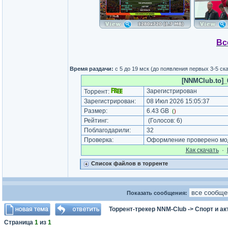
Вс
Время раздачи:
c 5 до 19 мск (до появления первых 3-5 с
[NNMClub.to]_0
Зарегистрирован
Торрент:
Зарегистрирован:
08 Июл 2026 15:05:37
Размер:
6.43 GB
(
)
Рейтинг:
(Голосов:
6
)
Поблагодарили:
32
Проверка:
Оформление проверено мод
Как cкачать
·
Список файлов в торренте
Показать сообщения:
Торрент-трекер NNM-Club
->
Спорт и а
Страница
1
из
1