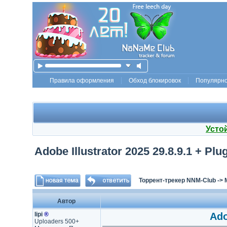
Правила оформления
Обход блокировок
Популярн
Усто
Adobe Illustrator 2025 29.8.9.1 + Plu
Торрент-трекер NNM-Club
->
Автор
lipi
®
Ado
Uploaders 500+