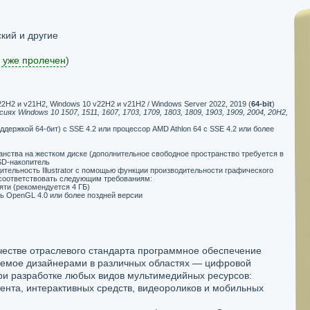
кий и другие
 уже пролечен
)
2H2 и v21H2, Windows 10 v22H2 и v21H2 / Windows Server 2022, 2019 (
64-bit
)
х Windows 10 1507, 1511, 1607, 1703, 1709, 1803, 1809, 1903, 1909, 2004, 20H2,
ддержкой 64-бит) с SSE 4.2 или процессор AMD Athlon 64 с SSE 4.2 или более
анства на жестком диске (дополнительное свободное пространство требуется в
SD-накопитель
тельность Illustrator с помощью функции производительности графического
соответствовать следующим требованиям:
яти (рекомендуется 4 ГБ)
 OpenGL 4.0 или более поздней версии
качестве отраслевого стандарта программное обеспечение
уемое дизайнерами в различных областях — цифровой
ри разработке любых видов мультимедийных ресурсов:
ента, интерактивных средств, видеороликов и мобильных