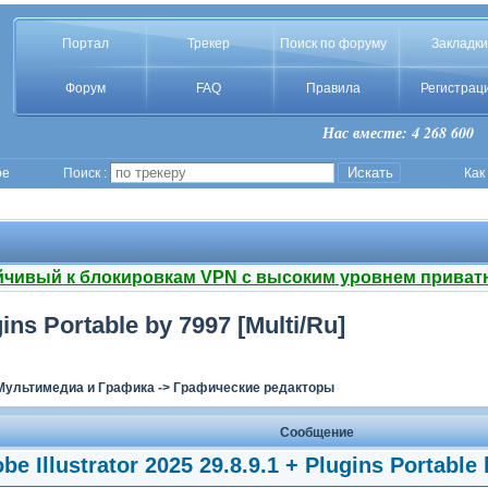
Портал
Трекер
Поиск по форуму
Закладки
Форум
FAQ
Правила
Регистрац
Нас вместе: 4 268 600
ое
Поиск :
Как
йчивый к блокировкам VPN с высоким уровнем приват
gins Portable by 7997 [Multi/Ru]
Мультимедиа и Графика
->
Графические редакторы
Сообщение
be Illustrator 2025 29.8.9.1 + Plugins Portable 