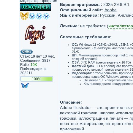
Модератор Программ
Версия программы:
2025 29.8.9.1
Официальный сайт:
Adobe
Язык интерфейса:
Русский, Английс
Лечение:
не требуется (
инсталлятор
Системные требования:
ОС:
Windows 11 v25H2,v24H2, v23H2, v2
Примечание. Не поддерживается в версия
21H1
ЦП:
Многоядерный процессор Intel (с по
Стаж: 19 лет 10 мес.
поздней версией
Сообщений: 3817
ОЗУ:
8 ГБ RAM (рекомендуется 16 ГБ)
Ratio:
10K
Жесткий диск:
2 ГБ свободного простр
Поблагодарили:
процессе установки); рекомендуется S
203211
Видеокарта:
Чтобы повысить производи
процессора, ваша ОС Windows должна 
100%
Не менее 1 ГБ оперативной пам
Компьютер должен поддерживать
Описание:
Adobe Illustrator — это принятое в 
векторной графики, широко использ
графики, иллюстраций и печати — п
печатных материалов, интернет-конт
приложений.