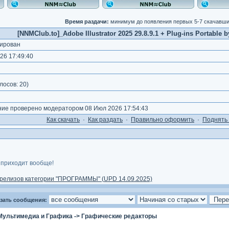
Время раздачи:
минимум до появления первых 5-7 скачавш
[NNMClub.to]_Adobe Illustrator 2025 29.8.9.1 + Plug-ins Portable b
ирован
26 17:49:40
)
лосов:
20
)
е проверено модератором 08 Июл 2026 17:54:43
Как cкачать
·
Как раздать
·
Правильно оформить
·
Поднять 
 приходит вообще!
релизов категории "ПРОГРАММЫ" (UPD 14.09.2025)
зать сообщения:
Мультимедиа и Графика
->
Графические редакторы