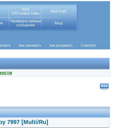
RSS
Мой Клуб
RSS новые темы
Проверить личные
ия
Вход
сообщения
 искать
Как скачивать
Как раздавать
Спасибо!
ности
by 7997 [Multi/Ru]