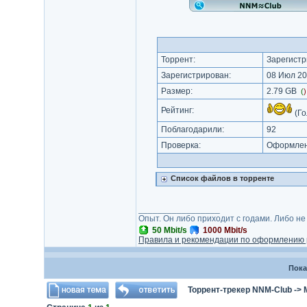
Торрент:
Зарегистр
Зарегистрирован:
08 Июл 20
Размер:
2.79 GB
(
Рейтинг:
(Го
Поблагодарили:
92
Проверка:
Оформлени
Список файлов в торренте
_________________
Опыт. Он либо приходит с годами. Либо не
50 Mbit/s
1000 Mbit/s
Правила и рекомендации по оформлению 
Пока
Торрент-трекер NNM-Club
->