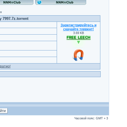
их
y 7997.7z.torrent
Зарегистрируйтесь и
скачайте торрент
!
3.69 KB
ратио!
Часовой пояс: GMT + 3