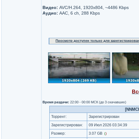
Видео:
AVC/H.264, 1920x804, ~4486 Kbps
Аудио:
AAC, 6 ch, 288 Kbps
Просмотр доступен только для зарегистрирова
Вс
Время раздачи:
22:00 - 00:00 МСК (до 3 скачавших)
[NNMCl
Торрент:
Зарегистрирован
Зарегистрирован:
09 Июл 2026 03:34:39
Размер:
3.07 GB
(
)