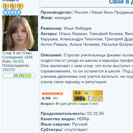
Атения
®
Своя в д
Производство:
Россия / Наше Кино Продакшн
Жанр:
комедия
Режиссер:
Илья Лебедев
Актеры:
Ольга Лерман, Тимофей Кочнев, Вик
Карушев, Александра Тихонова, Григорий Дуд
Антон Риваль, Алана Чочиева, Наталья Батрак
Стаж: 8 лет 9 мес.
Описание:
Строгая учительница физики пытае
Сообщений: 1646
подростка от ухода из школы и карьеры профе
Ratio:
59.431
Она заключает с ним спор, что если выступит 
Поблагодарили:
162233
соревнованиях, то он останется в школе. Под 
89.1%
ученика-двоечника она учится кататься, не под
угрозу свою карьеру и репутацию.
4.6
66
/10
Возраст:
6+
(для детей старше 6 лет)
Продолжительность:
01:31:56
Качество видео:
HDRip
Язык озвучки:
Русский
Субтитры:
отсутствуют