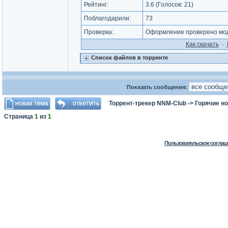
Рейтинг:
3.6
(Голосов:
21
)
Поблагодарили:
73
Проверка:
Оформление проверено мод
Как cкачать
·
Список файлов в торренте
Показать сообщения:
Торрент-трекер NNM-Club
->
Горячие н
Страница
1
из
1
Пользовательское соглаш