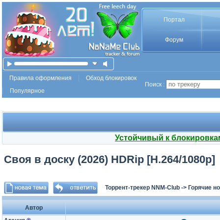
Портал
Форум
Правила оформления
Обход блокировок
Поиск :
Популярное
Устойчивый к блокировка
Своя в доску (2026) HDRip [H.264/1080p]
Торрент-трекер NNM-Club
->
Горячие н
Автор