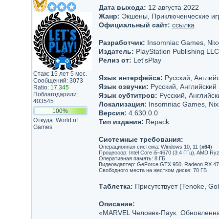
Дата выхода:
12 августа 2022
Жанр:
Экшены, Приключенческие игр
Официальный сайт:
ссылка
Разработчик:
Insomniac Games, Nixx
Издатель:
PlayStation Publishing LLC
Релиз от:
Let'sРlay
Стаж: 15 лет 5 мес.
Язык интерфейса:
Русский, Английс
Сообщений: 3073
Язык озвучки:
Русский, Английский
Ratio:
17.345
Поблагодарили:
Язык субтитров:
Русский, Английск
403545
Локализация:
Insomniac Games, Nix
100%
Версия:
4.630.0.0
Откуда: World of
Тип издания:
Repack
Games
Системные требования:
Операционная система: Windows 10, 11 (
х64
)
Процессор: Intel Core i5-4670 (3.4 ГГц), AMD Ry
Оперативная память: 8 ГБ
Видеоадаптер: GeForce GTX 950, Radeon RX 470
Свободного места на жестком диске: 70 ГБ
Таблетка:
Присутствует (Tenoke, Gol
Описание:
«MARVEL Человек-Паук. Обновленна