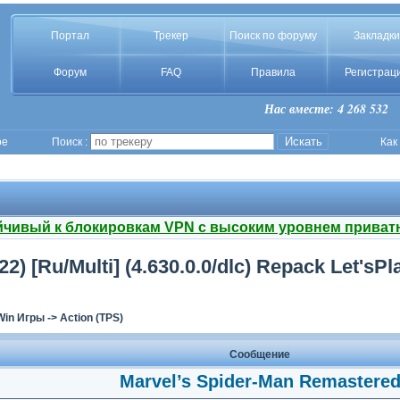
Портал
Трекер
Поиск по форуму
Закладки
Форум
FAQ
Правила
Регистрац
Нас вместе: 4 268 532
ое
Поиск :
Как
йчивый к блокировкам VPN с высоким уровнем приват
) [Ru/Multi] (4.630.0.0/dlc) Repack Let'sРl
Win Игры
->
Action (TPS)
Сообщение
Marvel’s Spider-Man Remastere