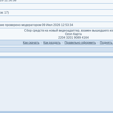
26 12:50:38
)
ов:
17
)
е проверено модератором 09 Июл 2026 12:53:34
Сбор средств на новый видеоадаптер, взамен вышедшего из
Ozon Карта
2204 3201 9089 4164
Как cкачать
·
Как раздать
·
Правильно оформить
·
Поднять 