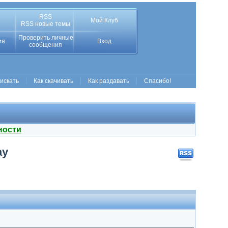
RSS
Мой Клуб
RSS новые темы
Проверить личные
ия
Вход
сообщения
 искать
Как скачивать
Как раздавать
Спасибо!
ности
ay
d