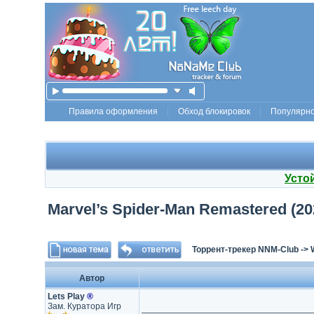
Правила оформления
Обход блокировок
Популярн
Усто
Marvel’s Spider-Man Remastered (2022
Торрент-трекер NNM-Club
->
Автор
Lets Play
®
Зам. Куратора Игр