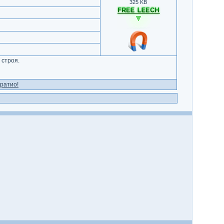
325 KB
 строя.
ратио!